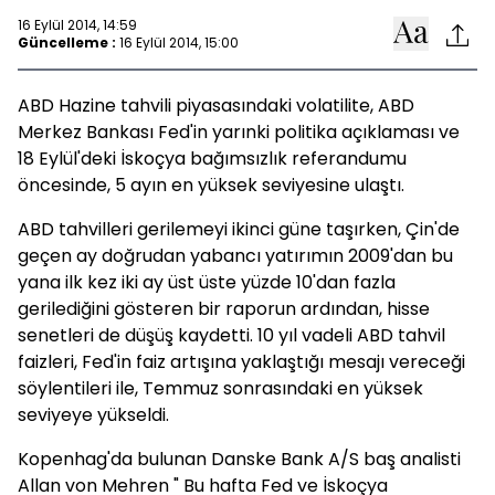
16 Eylül 2014, 14:59
Güncelleme :
16 Eylül 2014, 15:00
ABD Hazine tahvili piyasasındaki volatilite, ABD
Merkez Bankası Fed'in yarınki politika açıklaması ve
18 Eylül'deki İskoçya bağımsızlık referandumu
öncesinde, 5 ayın en yüksek seviyesine ulaştı.
ABD tahvilleri gerilemeyi ikinci güne taşırken, Çin'de
geçen ay doğrudan yabancı yatırımın 2009'dan bu
yana ilk kez iki ay üst üste yüzde 10'dan fazla
gerilediğini gösteren bir raporun ardından, hisse
senetleri de düşüş kaydetti. 10 yıl vadeli ABD tahvil
faizleri, Fed'in faiz artışına yaklaştığı mesajı vereceği
söylentileri ile, Temmuz sonrasındaki en yüksek
seviyeye yükseldi.
Kopenhag'da bulunan Danske Bank A/S baş analisti
Allan von Mehren " Bu hafta Fed ve İskoçya