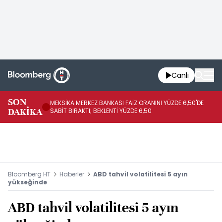
Canlı
SON
MEKSİKA MERKEZ BANKASI FAİZ ORANINI YÜZDE 6,50'DE
OY
DAKİKA
SABİT BIRAKTI; BEKLENTİ YÜZDE 6,50
AÇ
Bloomberg HT
Haberler
ABD tahvil volatilitesi 5 ayın
yükseğinde
ABD tahvil volatilitesi 5 ayın