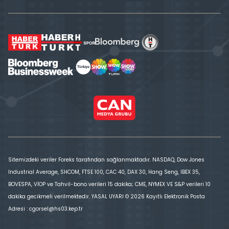
Sitemizdeki veriler Foreks tarafından sağlanmaktadır. NASDAQ, Dow Jones
Industrial Average, SHCOM, FTSE 100, CAC 40, DAX 30, Hang Seng, IBEX 35,
BOVESPA, VİOP ve Tahvil-bono verileri 15 dakika; CME, NYMEX VE S&P verileri 10
dakika gecikmeli verilmektedir. YASAL UYARI © 2026 Kayıtlı Elektronik Posta
Adresi : cgorsel@hs03.kep.tr