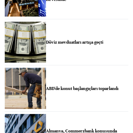
Döviz mevduatları artışa geçti
ABD'de konut başlangıçları toparlandı
Almanya, Commerzbank konusunda