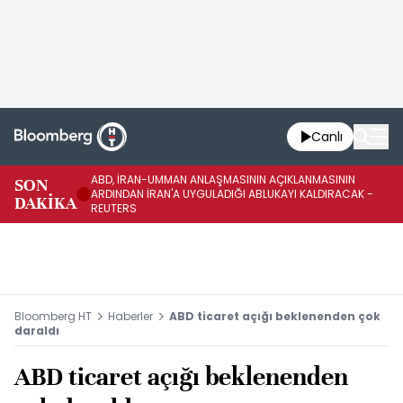
Canlı
ABD, İRAN-UMMAN ANLAŞMASININ AÇIKLANMASININ
AB
SON
ARDINDAN İRAN'A UYGULADIĞI ABLUKAYI KALDIRACAK -
GE
DAKİKA
REUTERS
UY
Bloomberg HT
Haberler
ABD ticaret açığı beklenenden çok
daraldı
ABD ticaret açığı beklenenden