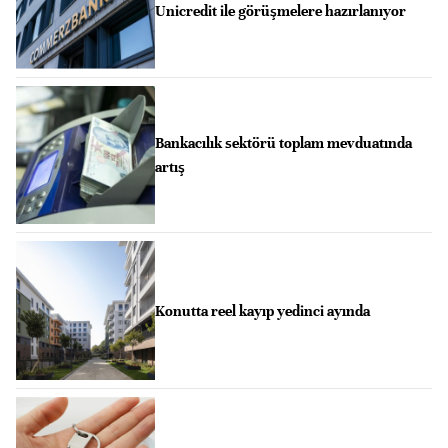
Unicredit ile görüşmelere hazırlanıyor
Bankacılık sektörü toplam mevduatında
artış
Konutta reel kayıp yedinci ayında