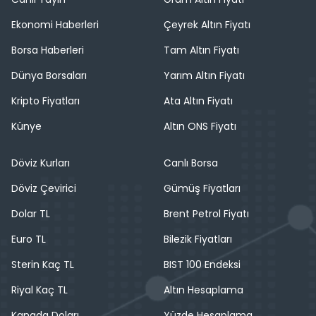
Ekonomi Haberleri
Çeyrek Altın Fiyatı
Borsa Haberleri
Tam Altın Fiyatı
Dünya Borsaları
Yarım Altın Fiyatı
Kripto Fiyatları
Ata Altın Fiyatı
Künye
Altın ONS Fiyatı
Döviz Kurları
Canlı Borsa
Döviz Çevirici
Gümüş Fiyatları
Dolar TL
Brent Petrol Fiyatı
Euro TL
Bilezik Fiyatları
Sterin Kaç TL
BIST 100 Endeksi
Riyal Kaç TL
Altın Hesaplama
Kanada Doları
Yüzde Hesaplama