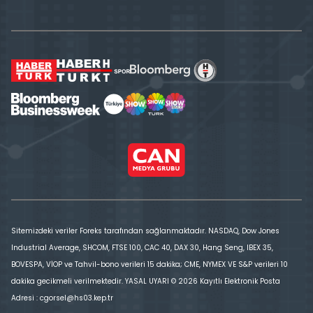
Sitemizdeki veriler Foreks tarafından sağlanmaktadır. NASDAQ, Dow Jones
Industrial Average, SHCOM, FTSE 100, CAC 40, DAX 30, Hang Seng, IBEX 35,
BOVESPA, VİOP ve Tahvil-bono verileri 15 dakika; CME, NYMEX VE S&P verileri 10
dakika gecikmeli verilmektedir. YASAL UYARI © 2026 Kayıtlı Elektronik Posta
Adresi : cgorsel@hs03.kep.tr