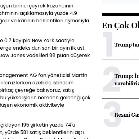
düşen birinci çeyrek kazancının
tahminini açıklamasıyla yüzde 4.9
gelir ve kârının beklentileri aşmasıyla
En Çok O
1
de 0.7 kayıpla New York saatiyle
Trump'tan
erge endeks dün son bir ayın ilk üst
Dow Jones vadelileri 88 puan düşerek
2
Management AG fon yöneticisi Martin
Trump: İr
ileri izlerken özellikle istihdam
varabiliri
irkaç çeyreğe bakıyoruz, satış
3
bu yükselişlerin nereden geleceği çok
i düşen ekonomik aktiviteyle
Resmi Ga
çıklayan 195 şirketin yüzde 74'ü
, yüzde 58'i satış beklentilerini aştı.