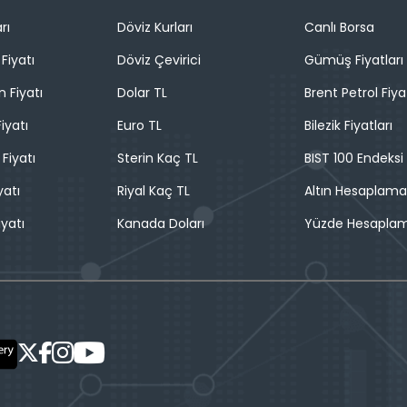
rı
Döviz Kurları
Canlı Borsa
Fiyatı
Döviz Çevirici
Gümüş Fiyatları
n Fiyatı
Dolar TL
Brent Petrol Fiya
iyatı
Euro TL
Bilezik Fiyatları
 Fiyatı
Sterin Kaç TL
BIST 100 Endeksi
yatı
Riyal Kaç TL
Altın Hesaplama
iyatı
Kanada Doları
Yüzde Hesapla