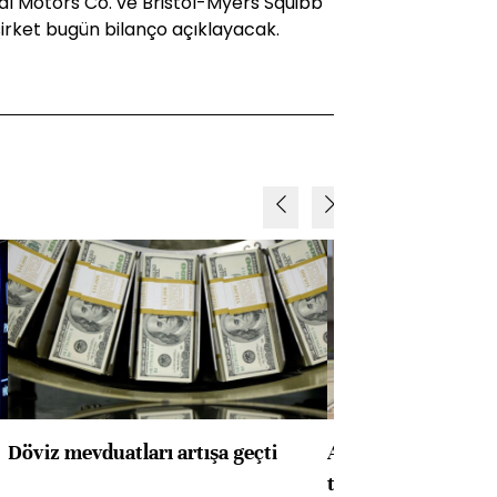
l Motors Co. ve Bristol-Myers Squibb
şirket bugün bilanço açıklayacak.
Döviz mevduatları artışa geçti
ABD'de konut başla
toparlandı