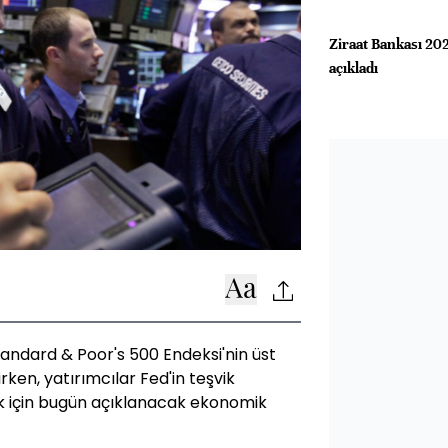
Ziraat Bankası 202
açıkladı
tandard & Poor's 500 Endeksi'nin üst
irken, yatırımcılar Fed'in teşvik
ek için bugün açıklanacak ekonomik