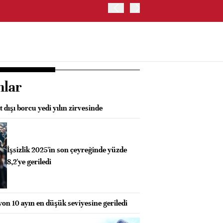
OYAK ÇİMENTO İKİNCİ ÇEY
nlar
 dışı borcu yedi yılın zirvesinde
İşsizlik 2025'in son çeyreğinde yüzde
8,2'ye geriledi
syon 10 ayın en düşük seviyesine geriledi