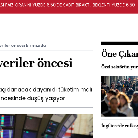
I FAİZ ORANINI YÜZDE 6,50'DE SABİT BIRAKTI; BEKLENTİ YÜZDE 6,50
eriler öncesi kırmızıda
Öne Çıka
veriler öncesi
Özel sektörün yurt
açıklanacak dayanıklı tüketim malı
r öncesinde düşüş yaşıyor
İngiltere'de enfla