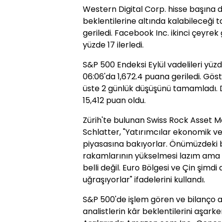
Western Digital Corp. hisse başına 
beklentilerine altında kalabileceği 
geriledi. Facebook Inc. ikinci çeyrek 
yüzde 17 ilerledi.
S&P 500 Endeksi Eylül vadelileri yüz
06:06'da 1,672.4 puana geriledi. Göst
üste 2 günlük düşüşünü tamamladı. 
15,412 puan oldu.
Zürih'te bulunan Swiss Rock Asset 
Schlatter, "Yatırımcılar ekonomik ver
piyasasına bakıyorlar. Önümüzdeki b
rakamlarının yükselmesi lazım ama 
belli değil. Euro Bölgesi ve Çin şimd
uğraşıyorlar" ifadelerini kullandı.
S&P 500'de işlem gören ve bilanço a
analistlerin kâr beklentilerini aşarken