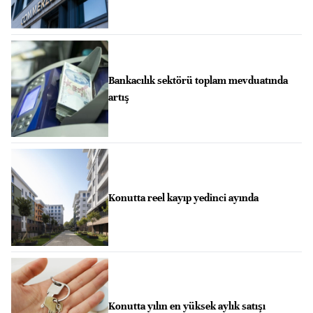
Bankacılık sektörü toplam mevduatında
artış
Konutta reel kayıp yedinci ayında
Konutta yılın en yüksek aylık satışı