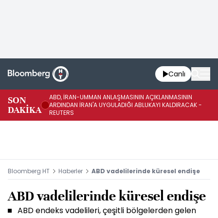
Canlı
ABD, İRAN-UMMAN ANLAŞMASININ AÇIKLANMASININ
AB
SON
ARDINDAN İRAN'A UYGULADIĞI ABLUKAYI KALDIRACAK -
GE
DAKİKA
REUTERS
UY
Bloomberg HT
Haberler
ABD vadelilerinde küresel endişe
ABD vadelilerinde küresel endişe
ABD endeks vadelileri, çeşitli bölgelerden gelen