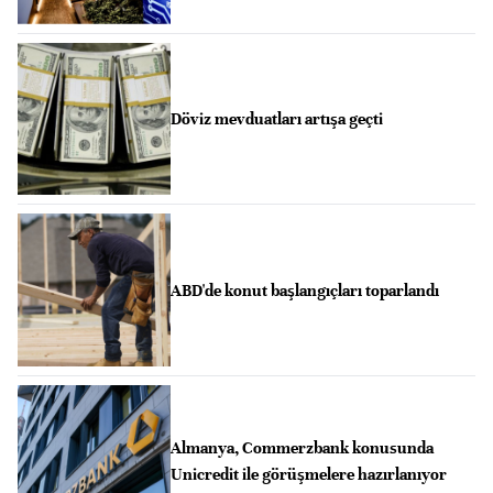
Döviz mevduatları artışa geçti
ABD'de konut başlangıçları toparlandı
Almanya, Commerzbank konusunda
Unicredit ile görüşmelere hazırlanıyor