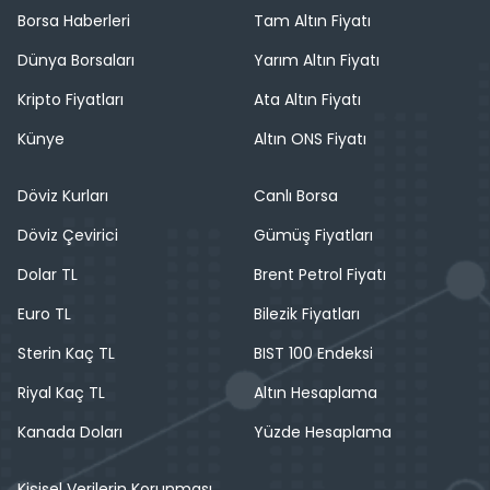
Borsa Haberleri
Tam Altın Fiyatı
Dünya Borsaları
Yarım Altın Fiyatı
Kripto Fiyatları
Ata Altın Fiyatı
Künye
Altın ONS Fiyatı
Döviz Kurları
Canlı Borsa
Döviz Çevirici
Gümüş Fiyatları
Dolar TL
Brent Petrol Fiyatı
Euro TL
Bilezik Fiyatları
Sterin Kaç TL
BIST 100 Endeksi
Riyal Kaç TL
Altın Hesaplama
Kanada Doları
Yüzde Hesaplama
Kişisel Verilerin Korunması