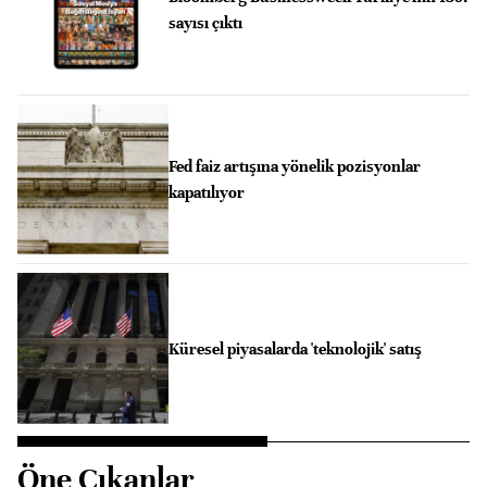
sayısı çıktı
Fed faiz artışına yönelik pozisyonlar
kapatılıyor
Küresel piyasalarda 'teknolojik' satış
Öne Çıkanlar