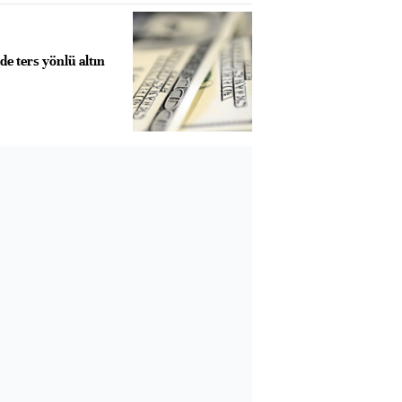
e ters yönlü altın
Almanya, Commerzbank
Ba