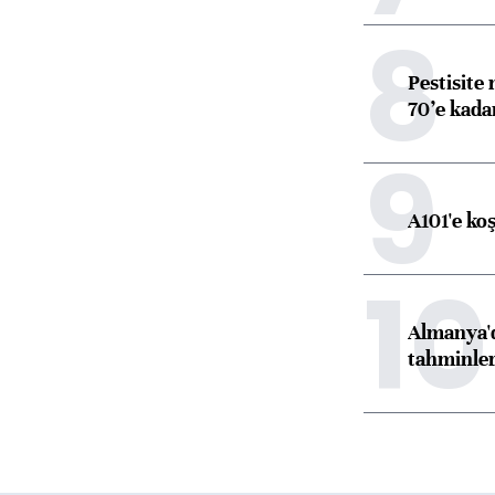
8
Pestisite
70’e kadar
9
A101'e ko
10
Almanya'd
tahminler