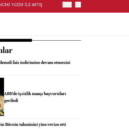
NCEKİ YÜZDE 0,3 ARTIŞ
APOLLO, EASYJET'İ HİSSE 
nlar
emeli faiz indirimine devam etmesini
ABD'de işsizlik maaşı başvuruları
geriledi
in Bitcoin tahminini yine revize etti