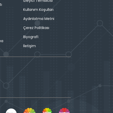
İzleyici Temsilcisi
tı
Kullanım Koşulları
Aydınlatma Metni
Çerez Politikası
Biyografi
ma
İletişim