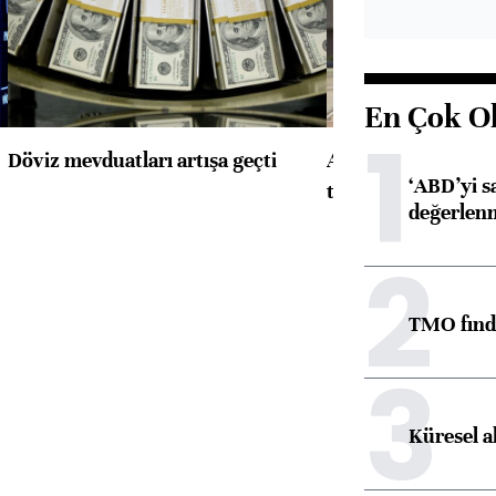
En Çok O
1
Döviz mevduatları artışa geçti
ABD'de konut başla
‘ABD’yi s
toparlandı
değerlen
2
TMO fındık
3
Küresel a