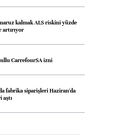
 maruz kalmak ALS riskini yüzde
 artırıyor
şullu CarrefourSA izni
a fabrika siparişleri Haziran'da
i aştı