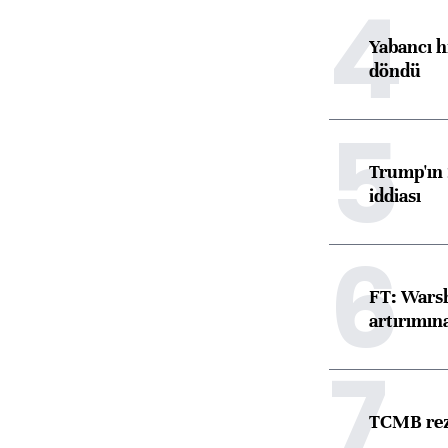
4
Yabancı h
döndü
5
Trump'ın 
iddiası
6
FT: Warsh
artırımın
7
TCMB reze