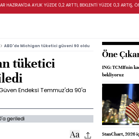
R HAZİRAN'DA AYLIK YÜZDE 0,2 ARTTI, BEKLENTİ YÜZDE 0,3 ARTIŞ, Ö
ABD'de Michigan tüketici güveni 90 oldu
Öne Çıka
n tüketici
ING: TCMB'nin kad
iledi
bekliyoruz
i Güven Endeksi Temmuz'da 90'a
StanChart, 2026 iç