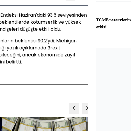
Endeksi Haziran'daki 93.5 seviyesinden
TCMB rezervlerind
beklentilerde kötümserlik ve yüksek
etkisi
endişeleri düşüşte etkili oldu.
arın beklentisi 90.2'ydi. Michigan
ığı yazılı açıklamada Brexit
ebileceğini, ancak ekonomide zayıf
i belirtti.