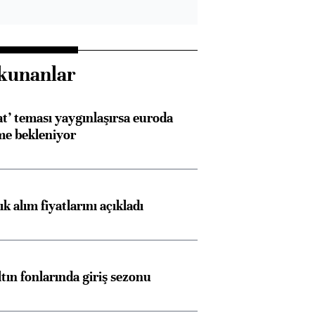
konusunda Unicredit ile
me
görüşmelere hazırlanıyor
kunanlar
ngıçları
at’ teması yaygınlaşırsa euroda
me bekleniyor
 alım fiyatlarını açıkladı
ltın fonlarında giriş sezonu