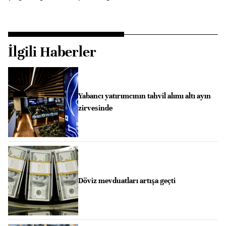
İlgili Haberler
Yabancı yatırımcının tahvil alımı altı ayın
zirvesinde
Döviz mevduatları artışa geçti