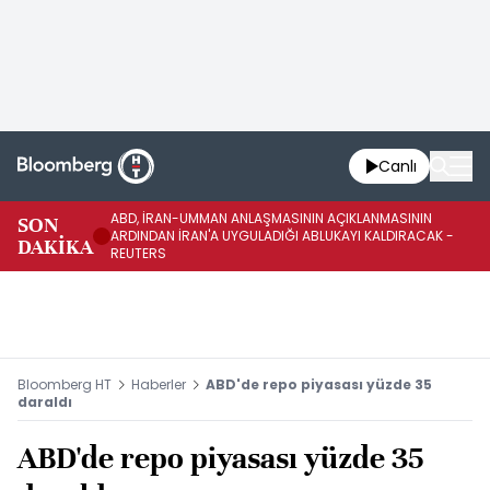
Canlı
ABD, İRAN-UMMAN ANLAŞMASININ AÇIKLANMASININ
AB
SON
ARDINDAN İRAN'A UYGULADIĞI ABLUKAYI KALDIRACAK -
GE
DAKİKA
REUTERS
UY
Bloomberg HT
Haberler
ABD'de repo piyasası yüzde 35
daraldı
ABD'de repo piyasası yüzde 35