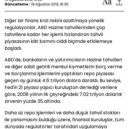
Güncelleme :
19 Ağustos 2013, 16:35
Diğer bir finans krizi riskini azaltmaya yönelik
regülasyonlar, ABD Hazine tahvillerinden çöp
tahvillere kadar her işlemi hızlandıran tahvil
piyasasının kilit kısmını ciddi biçimde etkilemeye
başladı.
ABD'de, bankaların ve yatırımcıların Hazine tahvilleri
ve diğer sabit getirili menkul kıymetlerin borç verme
ve borçlanma işlemlerini yaptıkları repo piyasası
geçen ay günlük 4.6 trilyon dolara daraldı. Bu seviye,
Fed'in 21 piyasa yapıcı kuruluştan derlediği verilere
göre, 2008 yılının ilk çeyreğindeki 7.02 trilyon dolarlık
zirvenin yüzde 35 altında.
Daha az repo işlemleri ve daha düşük tahvil stokları
ile yansımasını bulduğu üzere, finansal kuruluşlar, tüm
dünyada regülatörler tarafından uygulamaya