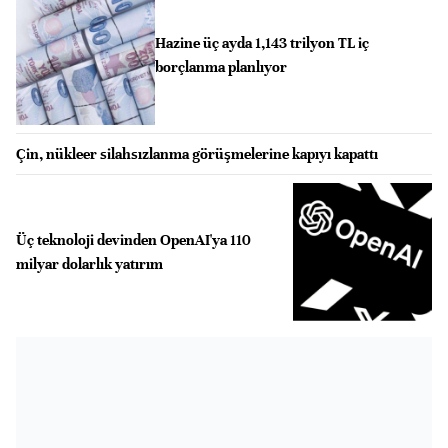
Hazine üç ayda 1,143 trilyon TL iç
borçlanma planlıyor
Çin, nükleer silahsızlanma görüşmelerine kapıyı kapattı
Üç teknoloji devinden OpenAI'ya 110
milyar dolarlık yatırım