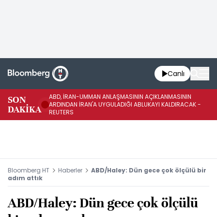
Canlı
ABD, İRAN-UMMAN ANLAŞMASININ AÇIKLANMASININ
AB
SON
ARDINDAN İRAN'A UYGULADIĞI ABLUKAYI KALDIRACAK -
GE
DAKİKA
REUTERS
UY
Bloomberg HT
Haberler
ABD/Haley: Dün gece çok ölçülü bir
adım attık
ABD/Haley: Dün gece çok ölçülü