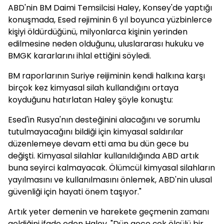
ABD'nin BM Daimi Temsilcisi Haley, Konsey'de yaptığı
konuşmada, Esed rejiminin 6 yıl boyunca yüzbinlerce
kişiyi öldürdüğünü, milyonlarca kişinin yerinden
edilmesine neden olduğunu, uluslararası hukuku ve
BMGK kararlarını ihlal ettiğini söyledi.
BM raporlarının Suriye reijiminin kendi halkına karşı
birçok kez kimyasal silah kullandığını ortaya
koyduğunu hatırlatan Haley şöyle konuştu:
Esed'in Rusya'nın desteğinini alacağını ve sorumlu
tutulmayacağını bildiği için kimyasal saldırılar
düzenlemeye devam etti ama bu dün gece bu
değişti. Kimyasal silahlar kullanıldığında ABD artık
buna seyirci kalmayacak. Ölümcül kimyasal silahların
yayılmasını ve kullanılmasını önlemek, ABD'nin ulusal
güvenliği için hayati önem taşıyor."
Artık yeter demenin ve harekete geçmenin zamanı
geldiğini ifade eden Haley, "Dün gece çok ölçülü bir