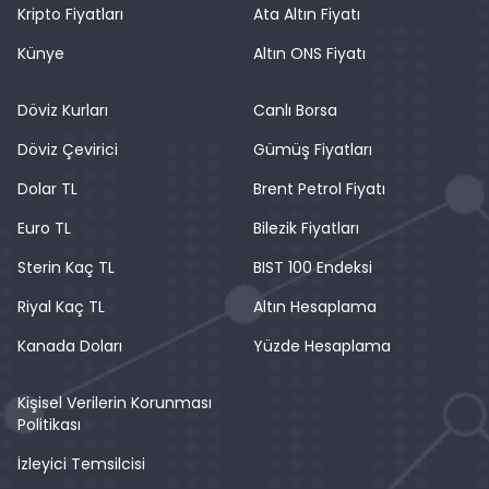
Kripto Fiyatları
Ata Altın Fiyatı
Künye
Altın ONS Fiyatı
Döviz Kurları
Canlı Borsa
Döviz Çevirici
Gümüş Fiyatları
Dolar TL
Brent Petrol Fiyatı
Euro TL
Bilezik Fiyatları
Sterin Kaç TL
BIST 100 Endeksi
Riyal Kaç TL
Altın Hesaplama
Kanada Doları
Yüzde Hesaplama
Kişisel Verilerin Korunması
Politikası
İzleyici Temsilcisi