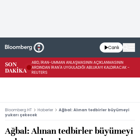
Canlı
ABD, İRAN-UMMAN ANLAŞMASININ AÇIKLANMASININ
AB
SON
ARDINDAN İRAN'A UYGULADIĞI ABLUKAYI KALDIRACAK -
GE
DAKİKA
REUTERS
UY
Bloomberg HT
Haberler
Ağbal: Alınan tedbirler büyümeyi
yukarı çekecek
Ağbal: Alınan tedbirler büyümeyi