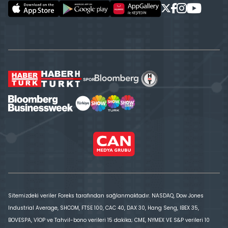
Sitemizdeki veriler Foreks tarafından sağlanmaktadır. NASDAQ, Dow Jones
Industrial Average, SHCOM, FTSE 100, CAC 40, DAX 30, Hang Seng, IBEX 35,
BOVESPA, VİOP ve Tahvil-bono verileri 15 dakika; CME, NYMEX VE S&P verileri 10