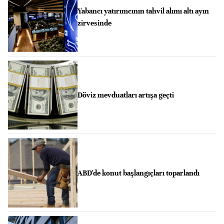
Yabancı yatırımcının tahvil alımı altı ayın
zirvesinde
Döviz mevduatları artışa geçti
ABD'de konut başlangıçları toparlandı