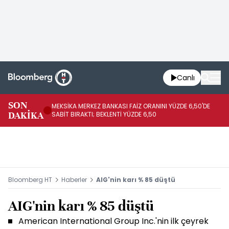
Canlı
SON
MEKSİKA MERKEZ BANKASI FAİZ ORANINI YÜZDE 6,50'DE
OY
DAKİKA
SABİT BIRAKTI; BEKLENTİ YÜZDE 6,50
AÇ
Bloomberg HT
Haberler
AIG'nin karı % 85 düştü
AIG'nin karı % 85 düştü
American International Group Inc.'nin ilk çeyrek