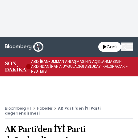
Canlı
ABD, İRAN-UMMAN ANLAŞMASININ AÇIKLANMASININ
AB
SON
ARDINDAN İRAN'A UYGULADIĞI ABLUKAYI KALDIRACAK -
GE
DAKİKA
REUTERS
UY
Bloomberg HT
Haberler
AK Parti'den İYİ Parti
değerlendirmesi
AK Parti'den İYİ Parti