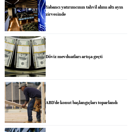
Yabancı yatırımcının tahvil alımı altı ayın
zirvesinde
Döviz mevduatları artışa geçti
ABD'de konut başlangıçları toparlandı