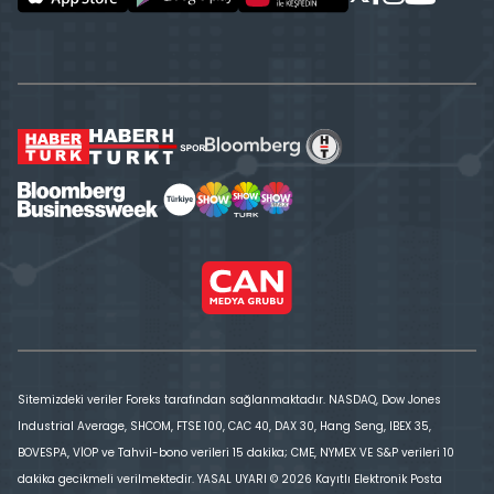
Sitemizdeki veriler Foreks tarafından sağlanmaktadır. NASDAQ, Dow Jones
Industrial Average, SHCOM, FTSE 100, CAC 40, DAX 30, Hang Seng, IBEX 35,
BOVESPA, VİOP ve Tahvil-bono verileri 15 dakika; CME, NYMEX VE S&P verileri 10
dakika gecikmeli verilmektedir. YASAL UYARI © 2026 Kayıtlı Elektronik Posta