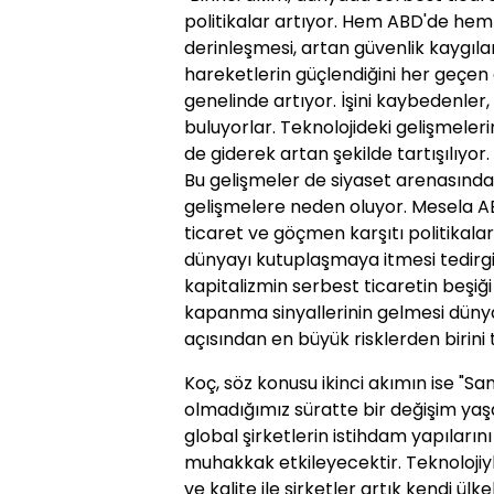
politikalar artıyor. Hem ABD'de hem A
derinleşmesi, artan güvenlik kaygılar
hareketlerin güçlendiğini her geçen 
genelinde artıyor. İşini kaybedenle
buluyorlar. Teknolojideki gelişmeleri
de giderek artan şekilde tartışılıyor.
Bu gelişmeler de siyaset arenasınd
gelişmelere neden oluyor. Mesela A
ticaret ve göçmen karşıtı politikal
dünyayı kutuplaşmaya itmesi tedirgi
kapitalizmin serbest ticaretin beşiğ
kapanma sinyallerinin gelmesi dün
açısından en büyük risklerden birini t
Koç, söz konusu ikinci akımın ise "San
olmadığımız süratte bir değişim y
global şirketlerin istihdam yapılarını
muhakkak etkileyecektir. Teknolojiyle
ve kalite ile şirketler artık kendi ü