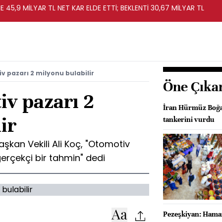
 45,9 MİLYAR TL NET KAR ELDE ETTİ; BEKLENTİ 30,67 MİLYAR TL
v pazarı 2 milyonu bulabilir
Öne Çıka
iv pazarı 2
İran Hürmüz Boğaz
ir
tankerini vurdu
şkan Vekili Ali Koç, "Otomotiv
gerçekçi bir tahmin" dedi
Pezeşkiyan: Haman