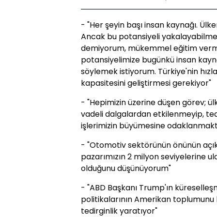
- "Her şeyin başı insan kaynağı. Ülk
Ancak bu potansiyeli yakalayabilmem
demiyorum, mükemmel eğitim verm
potansiyelimize bugünkü insan kayn
söylemek istiyorum. Türkiye'nin hızla
kapasitesini geliştirmesi gerekiyor"
- "Hepimizin üzerine düşen görev; ü
vadeli dalgalardan etkilenmeyip, tedb
işlerimizin büyümesine odaklanmakt
- "Otomotiv sektörünün önünün aç
pazarımızın 2 milyon seviyelerine u
olduğunu düşünüyorum"
- "ABD Başkanı Trump'ın küreselleşm
politikalarının Amerikan toplumunu
tedirginlik yaratıyor"