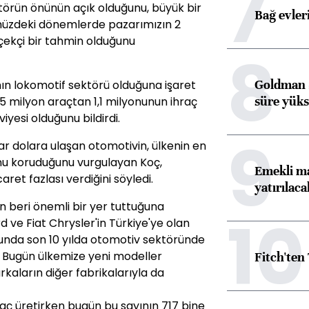
7
ktörün önünün açık olduğunu, büyük bir
Bağ evleri
müzdeki dönemlerde pazarımızın 2
çekçi bir tahmin olduğunu
8
Goldman S
nın lokomotif sektörü olduğuna işaret
süre yüks
,5 milyon araçtan 1,1 milyonunun ihraç
viyesi olduğunu bildirdi.
9
ar dolara ulaşan otomotivin, ülkenin en
u koruduğunu vurgulayan Koç,
Emekli ma
aret fazlası verdiğini söyledi.
yatırılaca
 beri önemli bir yer tuttuğuna
10
d ve Fiat Chrysler'in Türkiye'ye olan
sunda son 10 yılda otomotiv sektöründe
i. Bugün ülkemize yeni modeller
Fitch'ten
rkaların diğer fabrikalarıyla da
raç üretirken bugün bu sayının 717 bine