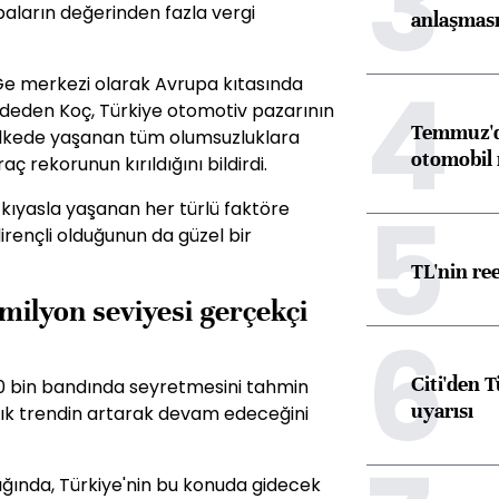
3
aların değerinden fazla vergi
anlaşmas
4
Ge merkezi olarak Avrupa kıtasında
deden Koç, Türkiye otomotiv pazarının
Temmuz'da
ıl ülkede yaşanan tüm olumsuzluklara
otomobil 
 rekorunun kırıldığını bildirdi.
5
kıyasla yaşanan her türlü faktöre
rençli olduğunun da güzel bir
TL'nin re
 milyon seviyesi gerçekçi
6
Citi'den 
900 bin bandında seyretmesini tahmin
uyarısı
yıllık trendin artarak devam edeceğini
dığında, Türkiye'nin bu konuda gidecek