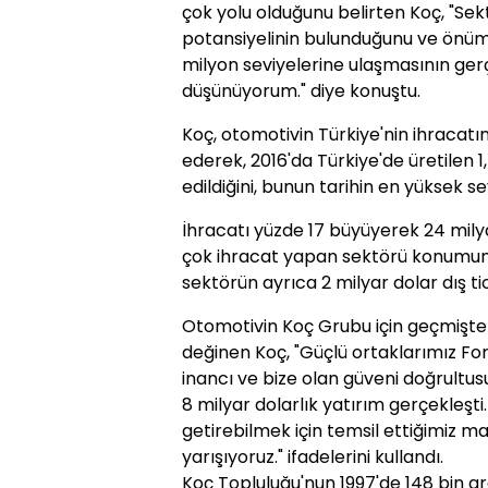
çok yolu olduğunu belirten Koç, "Se
potansiyelinin bulunduğunu ve önü
milyon seviyelerine ulaşmasının ger
düşünüyorum." diye konuştu.
Koç, otomotivin Türkiye'nin ihracatı
ederek, 2016'da Türkiye'de üretilen 1
edildiğini, bunun tarihin en yüksek se
İhracatı yüzde 17 büyüyerek 24 mily
çok ihracat yapan sektörü konumun
sektörün ayrıca 2 milyar dolar dış tic
Otomotivin Koç Grubu için geçmişten
değinen Koç, "Güçlü ortaklarımız For
inancı ve bize olan güveni doğrultu
8 milyar dolarlık yatırım gerçekleşt
getirebilmek için temsil ettiğimiz ma
yarışıyoruz." ifadelerini kullandı.
Koç Topluluğu'nun 1997'de 148 bin a