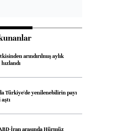
kunanlar
kisinden arındırılmış aylık
 hızlandı
 Türkiye'de yenilenebilirin payı
 aştı
 ABD-İran arasında Hürmüz