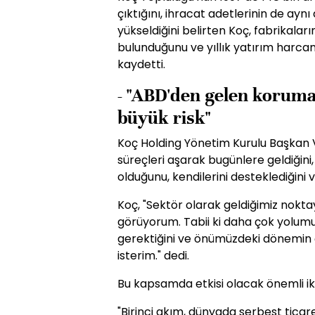
çıktığını, ihracat adetlerinin de ay
yükseldiğini belirten Koç, fabrikalar
bulunduğunu ve yıllık yatırım harcama
kaydetti.
- "ABD'den gelen korumac
büyük risk"
Koç Holding Yönetim Kurulu Başkan V
süreçleri aşarak bugünlere geldiğini
olduğunu, kendilerini desteklediğini ve
Koç, "Sektör olarak geldiğimiz nokt
görüyorum. Tabii ki daha çok yolum
gerektiğini ve önümüzdeki dönemin 
isterim." dedi.
Bu kapsamda etkisi olacak önemli iki
"Birinci akım, dünyada serbest ticar