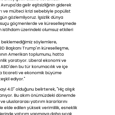
vrupa'da gelir eşitsizliğinin giderek
ı ve mülteci krizi sebebiyle popülist
gün gözlemliyoruz. İşsizlik dünya
r, suçu göçmenlerde ve küreselleşmede
n istihdam üzerindeki olumsuz etkileri
a beklemediğimiz söylemlere,
BD Başkanı Trump'ın küreselleşme,
arının Amerikan toplumunu, hatta
nlik yaratıyor. Liberal ekonomi ve
i ABD'den bu tür korumacılık ve içe
ya ticareti ve ekonomik büyüme
eşkil ediyor."
ayi 4.0" olduğunu belirterek, "Hiç alışık
aşanıyor. Bu akım önümüzdeki dönemde
 ve uluslararası yatırım kararlarını
 elde edilen yüksek verimlilik, esneklik
lkelerinde yatırım yapmaya daha sıcak