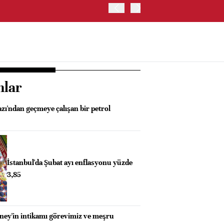
TCMB/KARAHAN: SIKILAŞ
nlar
ı'ndan geçmeye çalışan bir petrol
İstanbul'da Şubat ayı enflasyonu yüzde
3,85
ey'in intikamı görevimiz ve meşru