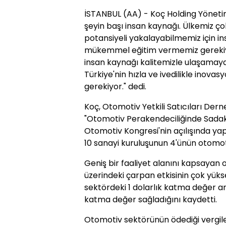
İSTANBUL (AA) - Koç Holding Yönetim 
şeyin başı insan kaynağı. Ülkemiz ç
potansiyeli yakalayabilmemiz için i
mükemmel eğitim vermemiz gerekiy
insan kaynağı kalitemizle ulaşamay
Türkiye'nin hızla ve ivedilikle inovas
gerekiyor." dedi.
Koç, Otomotiv Yetkili Satıcıları Dern
"Otomotiv Perakendeciliğinde Sada
Otomotiv Kongresi'nin açılışında ya
10 sanayi kuruluşunun 4'ünün otomot
Geniş bir faaliyet alanını kapsaya
üzerindeki çarpan etkisinin çok yük
sektördeki 1 dolarlık katma değer a
katma değer sağladığını kaydetti.
Otomotiv sektörünün ödediği vergiler