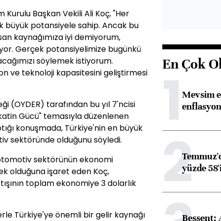
Kurulu Başkan Vekili Ali Koç, "Her
ok büyük potansiyele sahip. Ancak bu
nsan kaynağımıza iyi demiyorum,
or. Gerçek potansiyelimize bugünkü
acağımızı söylemek istiyorum.
En Çok O
1
yon ve teknoloji kapasitesini geliştirmesi
Mevsim et
eği (OYDER) tarafından bu yıl 7'ncisi
enflasyon
katin Gücü" temasıyla düzenlenen
ptığı konuşmada, Türkiye'nin en büyük
2
iv sektöründe olduğunu söyledi.
Temmuz'da
n otomotiv sektörünün ekonomi
yüzde 58'i
sek olduğuna işaret eden Koç,
rtışının toplam ekonomiye 3 dolarlık
le Türkiye'ye önemli bir gelir kaynağı
Bessent: