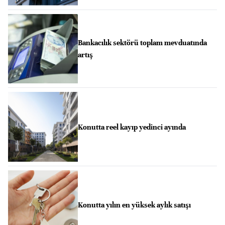
Bankacılık sektörü toplam mevduatında
artış
Konutta reel kayıp yedinci ayında
Konutta yılın en yüksek aylık satışı