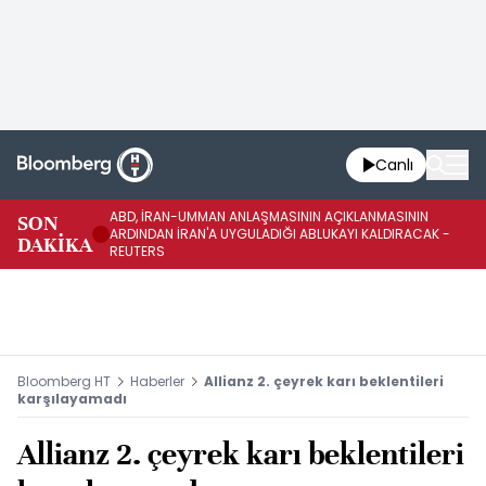
Canlı
ABD, İRAN-UMMAN ANLAŞMASININ AÇIKLANMASININ
AB
SON
ARDINDAN İRAN'A UYGULADIĞI ABLUKAYI KALDIRACAK -
GE
DAKİKA
REUTERS
UY
Bloomberg HT
Haberler
Allianz 2. çeyrek karı beklentileri
karşılayamadı
Allianz 2. çeyrek karı beklentileri