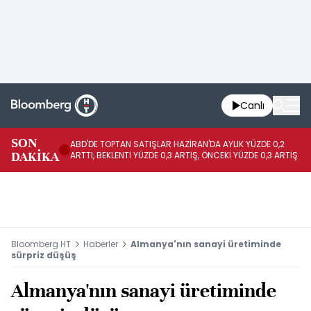
Canlı
SON
ABD'DE TOPTAN SATIŞLAR HAZİRAN'DA AYLIK YÜZDE 0,2
AP
DAKİKA
ARTTI, BEKLENTİ YÜZDE 0,3 ARTIŞ, ÖNCEKİ YÜZDE 0,3 ARTIŞ
KA
Bloomberg HT
Haberler
Almanya'nın sanayi üretiminde
sürpriz düşüş
Almanya'nın sanayi üretiminde