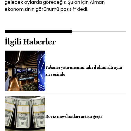
gelecek aylarda göreceğiz. Şu an için Alman
ekonomisinin görünümü pozitif” dedi.
İlgili Haberler
Yabancı yatırımcının tahvil alımı altı ayın
zirvesinde
Döviz mevduatları artışa geçti