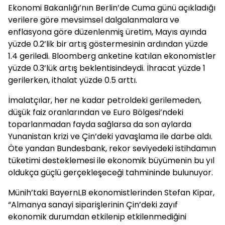
Ekonomi Bakanlığı’nın Berlin’de Cuma günü açıkladığı
verilere göre mevsimsel dalgalanmalara ve
enflasyona göre düzenlenmiş üretim, Mayıs ayında
yüzde 0.2’lik bir artış göstermesinin ardından yüzde
1.4 geriledi. Bloomberg anketine katılan ekonomistler
yüzde 0.3’lük artış beklentisindeydi. İhracat yüzde 1
gerilerken, ithalat yüzde 0.5 arttı.
İmalatçılar, her ne kadar petroldeki gerilemeden,
düşük faiz oranlarından ve Euro Bölgesi’ndeki
toparlanmadan fayda sağlarsa da son aylarda
Yunanistan krizi ve Çin’deki yavaşlama ile darbe aldı.
Öte yandan Bundesbank, rekor seviyedeki istihdamın
tüketimi desteklemesi ile ekonomik büyümenin bu yıl
oldukça güçlü gerçekleşeceği tahmininde bulunuyor.
Münih’taki BayernLB ekonomistlerinden Stefan Kipar,
“Almanya sanayi siparişlerinin Çin’deki zayıf
ekonomik durumdan etkilenip etkilenmediğini