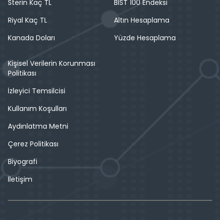
Sterin Kaç TL
BIST 100 Endeksi
Riyal Kaç TL
Altın Hesaplama
Kanada Doları
Yüzde Hesaplama
Kişisel Verilerin Korunması
Politikası
İzleyici Temsilcisi
Kullanım Koşulları
Aydınlatma Metni
Çerez Politikası
Biyografi
İletişim