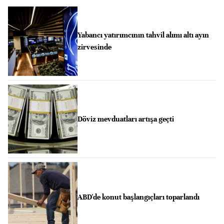
Yabancı yatırımcının tahvil alımı altı ayın
zirvesinde
Döviz mevduatları artışa geçti
ABD'de konut başlangıçları toparlandı