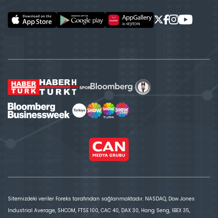
Sitemizdeki veriler Foreks tarafından sağlanmaktadır. NASDAQ, Dow Jones
Industrial Average, SHCOM, FTSE 100, CAC 40, DAX 30, Hang Seng, IBEX 35,