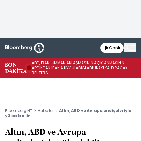
Canlı
ABD, İRAN-UMMAN ANLAŞMASININ AÇIKLANMASININ
AB
SON
ARDINDAN İRAN'A UYGULADIĞI ABLUKAYI KALDIRACAK -
GE
DAKİKA
REUTERS
UY
Bloomberg HT
Haberler
Altın, ABD ve Avrupa endişeleriyle
yükselebilir
Altın, ABD ve Avrupa