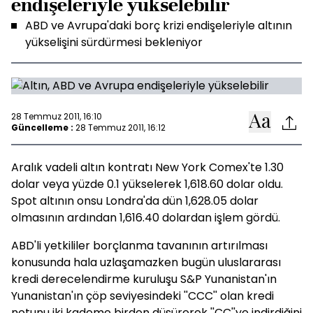
endişeleriyle yükselebilir
ABD ve Avrupa'daki borç krizi endişeleriyle altının
yükselişini sürdürmesi bekleniyor
28 Temmuz 2011, 16:10
Güncelleme :
28 Temmuz 2011, 16:12
Aralık vadeli altın kontratı New York Comex'te 1.30
dolar veya yüzde 0.1 yükselerek 1,618.60 dolar oldu.
Spot altının onsu Londra'da dün 1,628.05 dolar
olmasının ardından 1,616.40 dolardan işlem gördü.
ABD'li yetkililer borçlanma tavanının artırılması
konusunda hala uzlaşamazken bugün uluslararası
kredi derecelendirme kuruluşu S&P Yunanistan'ın
Yunanistan'ın çöp seviyesindeki ''CCC'' olan kredi
notunu iki kademe birden düşürerek ''CC''ye indirdiğini