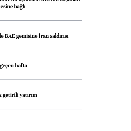
esine bağlı
 BAE gemisine İran saldırısı
 geçen hafta
 getirili yatırım
Almanya, Commerzbank
Ba