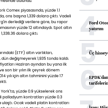
irmesinde bulundu.
4
York Comex piyasasında, yüzde 1.1
a, ons başına 1,339 dolara çıktı. Vadeli
in derlediği verilere göre, bu rapor
Ford Otos
amasının yüzde 12 altındaydı. Spot altın
yatırım
,338.36 dolara çıktı.
5
ındaki (ETF) altın varlıkları,
Üç hisseye
, dün değişmeyerek 1,935 tonda kaldı.
n fiyatları Haziran ayından bu yana ilk
6
ve son bir yılın ilk çeyrek dönem
4 yılı için altın tahminini yüzde 17
EPDK'dan 
kti.
tarifeleri
 York'ta, yüzde 0.9 yükselerek ons
eli palladyum kontratları yüzde 0.3
ulaştı. Ocak vadeli platin kontratları
İran: Hür