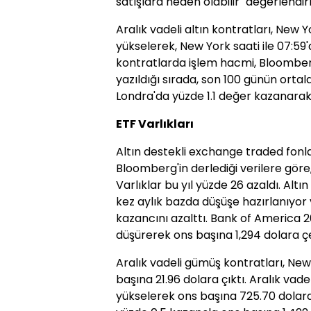
satışlara neden olabilir" değerlend
Aralık vadeli altın kontratları, New 
yükselerek, New York saati ile 07:59'd
kontratlarda işlem hacmi, Bloomberg'
yazıldığı sırada, son 100 günün ortal
Londra'da yüzde 1.1 değer kazanarak 1
ETF Varlıkları
Altın destekli exchange traded fonlar
Bloomberg'in derlediği verilere göre
Varlıklar bu yıl yüzde 26 azaldı. Altı
kez aylık bazda düşüşe hazırlanıyor 
kazancını azalttı. Bank of America 201
düşürerek ons başına 1,294 dolara çe
Aralık vadeli gümüş kontratları, New
başına 21.96 dolara çıktı. Aralık vad
yükselerek ons başına 725.70 dolara 