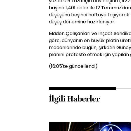
yüzde 0.5 kazançla ons başına 1,422.4
başına 1,401 dolar ile 12 Temmuz'da
düşüşünü beşinci haftaya taşıyarak 
düşüş dönemine hazırlanıyor.
Maden Çalışanları ve İnşaat Sendika
göre, dünyanın en büyük platin üreti
madenlerinde bugün, şirketin Güney A
planını protesto etmek için yapılan
(16:05'te güncellendi)
İlgili Haberler