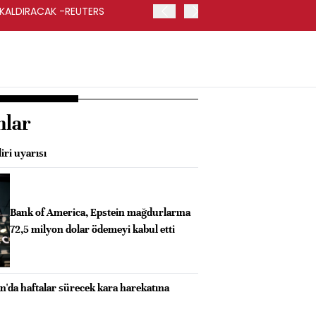
 KALDIRACAK -REUTERS
ABD DIŞİŞLERİ BAKANLIĞI
UYGULANACAK
nlar
iri uyarısı
Bank of America, Epstein mağdurlarına
72,5 milyon dolar ödemeyi kabul etti
n'da haftalar sürecek kara harekatına