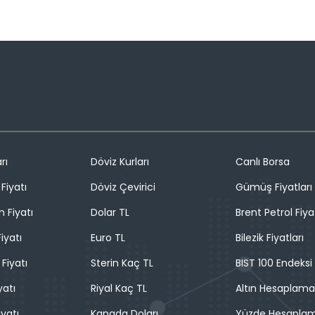
rı
Döviz Kurları
Canlı Borsa
Fiyatı
Döviz Çevirici
Gümüş Fiyatları
n Fiyatı
Dolar TL
Brent Petrol Fiya
iyatı
Euro TL
Bilezik Fiyatları
 Fiyatı
Sterin Kaç TL
BIST 100 Endeksi
yatı
Riyal Kaç TL
Altın Hesaplama
iyatı
Kanada Doları
Yüzde Hesapla