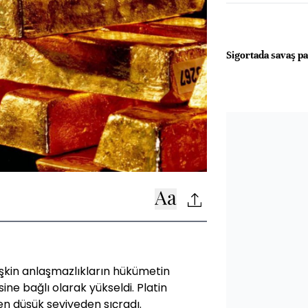
Sigortada savaş p
işkin anlaşmazlıkların hükümetin
e bağlı olarak yükseldi. Platin
 düşük seviyeden sıçradı.