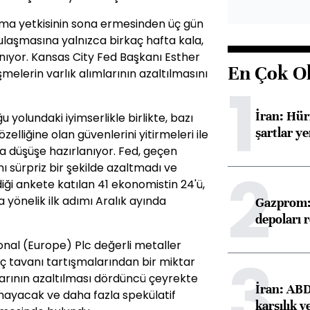
ma yetkisinin sona ermesinden üç gün
ulaşmasına yalnızca birkaç hafta kala,
ıyor. Kansas City Fed Başkanı Esther
En Çok O
melerin varlık alımlarının azaltılmasını
1
İran: Hü
 yolundaki iyimserlikle birlikte, bazı
şartlar ye
elliğine olan güvenlerini yitirmeleri ile
azda düşüşe hazırlanıyor. Fed, geçen
2
nı sürpriz bir şekilde azaltmadı ve
iği ankete katılan 41 ekonomistin 24'ü,
a yönelik ilk adımı Aralık ayında
Gazprom: 
depoları 
onal (Europe) Plc değerli metaller
3
rç tavanı tartışmalarından bir miktar
mlarının azaltılması dördüncü çeyrekte
İran: ABD 
mayacak ve daha fazla spekülatif
karşılık v