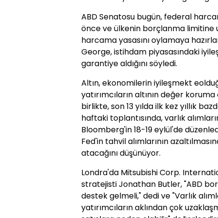
ABD Senatosu bugün, federal harca
önce ve ülkenin borçlanma limitine 
harcama yasasını oylamaya hazırlan
George, istihdam piyasasındaki iyileş
garantiye aldığını söyledi.
Altın, ekonomilerin iyileşmekt eolduğu
yatırımcıların altının değer koruma öz
birlikte, son 13 yılda ilk kez yıllık b
haftaki toplantısında, varlık alımları
Bloomberg'in 18-19 eylül'de düzenled
Fed'in tahvil alımlarının azaltılmasın
atacağını düşünüyor.
Londra'da Mitsubishi Corp. Internati
stratejisti Jonathan Butler, "ABD bo
destek gelmeli," dedi ve "Varlık alı
yatırımcıların aklından çok uzaklaş