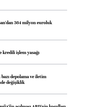
an'dan 364 milyon euroluk
 kredili işlem yasağı
bazı depolama ve iletim
nde değişiklik
müz'ün açılması ABD'nin koşulları