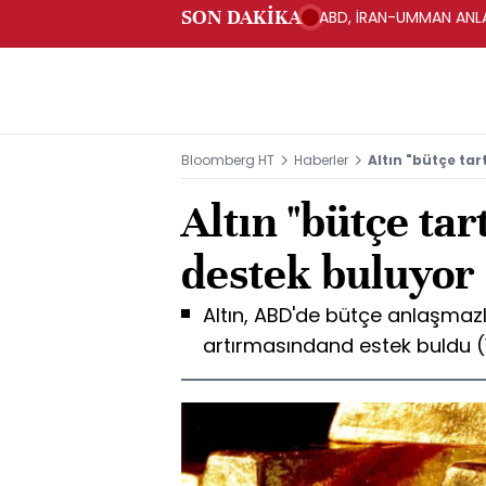
SON DAKİKA
ABD, İRAN-UMMAN ANLA
Bloomberg HT
Haberler
Altın "bütçe ta
Altın "bütçe ta
destek buluyor
Altın, ABD'de bütçe anlaşmaz
artırmasındand estek buldu (1