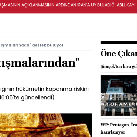
ŞMASININ AÇIKLANMASININ ARDINDAN İRAN'A UYGULADIĞI ABLUKAYI
rtışmalarından" destek buluyor
Öne Çıka
rtışmalarından"
Şimşek'ten kira gel
lığının hükümetin kapanma riskini
6:05'te güncellendi)
WP: Pentagon, İra
hazırlanıyor