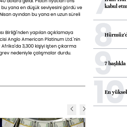
7
0 dolara geldi. Platin fiyatları ons
kabul etm
n bu yana en düşük seviyesini gördü ve
Nisan ayından bu yana en uzun süreli
8
sı Birliği'nden yapılan açıklamaya
Hürmüz'de
cisi Anglo American Platinum Ltd.'nin
9
frika'da 3,300 kişiyi işten çıkarma
 grev nedeniyle çalışmalar durdu.
7 başlıkla
10
En yüksek