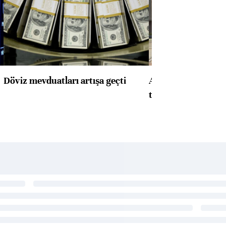
Döviz mevduatları artışa geçti
ABD'de konut başla
toparlandı