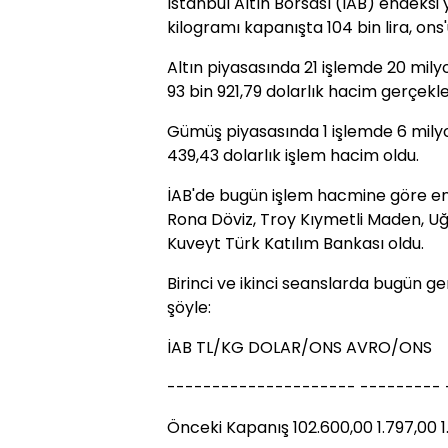
İstanbul Altın Borsası (İAB) endeksi 
kilogramı kapanışta 104 bin lira, ons'
Altın piyasasında 21 işlemde 20 milyo
93 bin 921,79 dolarlık hacim gerçekle
Gümüş piyasasında 1 işlemde 6 milyon 
439,43 dolarlık işlem hacim oldu.
İAB'de bugün işlem hacmine göre en
Rona Döviz, Troy Kıymetli Maden, Uğ
Kuveyt Türk Katılım Bankası oldu.
Birinci ve ikinci seanslarda bugün gerç
şöyle:
İAB TL/KG DOLAR/ONS AVRO/ONS
--------------------- --------- 
Önceki Kapanış 102.600,00 1.797,00 1