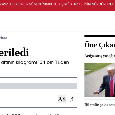
ASA TEPKİSİNE RAĞMEN "SINIRLI İLETİŞİM" STRATEJİSİNİ SÜRDÜRECEK 
riledi
Öne Çıka
eriledi
Açığa satış yasağı 
altının kilogramı 104 bin TL'den
Hürmüz şoku sonr