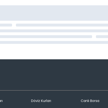
rı
Döviz Kurları
Canlı Borsa