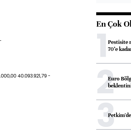
En Çok O
1
-
Pestisite
70’e kadar
2
000,00 40.093.921,79 -
Euro Bölg
beklentin
3
Petkim'de