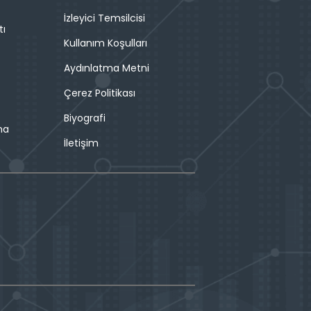
İzleyici Temsilcisi
tı
Kullanım Koşulları
Aydınlatma Metni
Çerez Politikası
Biyografi
ma
İletişim