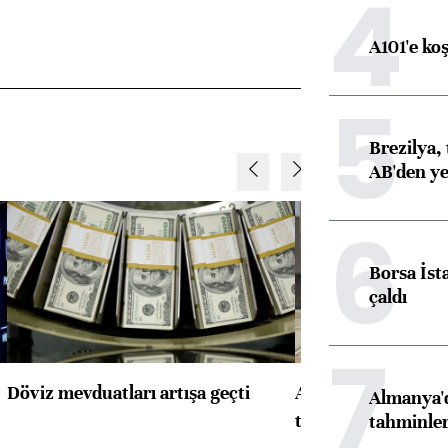
4
A101'e ko
5
Brezilya, 
AB'den yeş
6
Borsa İst
çaldı
7
Döviz mevduatları artışa geçti
ABD'de konut başla
Almanya'd
toparlandı
tahminler