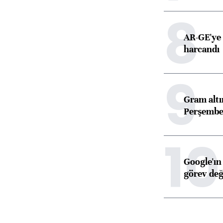
8
AR-GE'ye 
harcandı
9
Gram alt
Perşembe 
10
Google'ın
görev değ