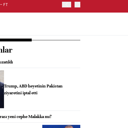
- FT
FED BAŞKANI WARSH, ENF
nlar
uzatıldı
Trump, ABD heyetinin Pakistan
ziyaretini iptal etti
ası yeni cephe Malakka mı?