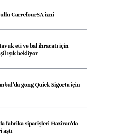
şullu CarrefourSA izni
tavuk eti ve bal ihracatı için
il ışık bekliyor
Almanya, Commerzbank
Ba
konusunda Unicredit ile
me
anbul’da gong Quick Sigorta için
görüşmelere hazırlanıyor
ngıçları
a fabrika siparişleri Haziran'da
i aştı