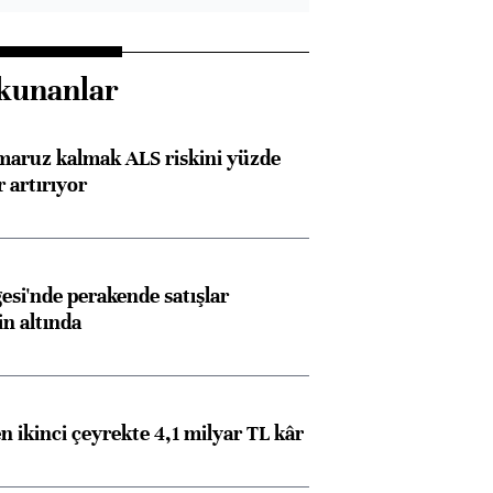
kunanlar
 maruz kalmak ALS riskini yüzde
 artırıyor
esi'nde perakende satışlar
in altında
n ikinci çeyrekte 4,1 milyar TL kâr