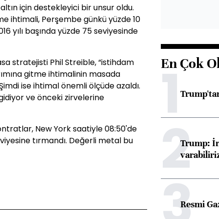
n için destekleyici bir unsur oldu.
tme ihtimali, Perşembe günkü yüzde 10
016 yılı başında yüzde 75 seviyesinde
En Çok O
 stratejisti Phil Streible, “istihdam
1
tırımına gitme ihtimalinin masada
Şimdi ise ihtimal önemli ölçüde azaldı.
Trump'tan
gidiyor ve önceki zirvelerine
2
ntratlar, New York saatiyle 08:50'de
eviyesine tırmandı. Değerli metal bu
Trump: İr
varabiliri
3
Resmi Ga