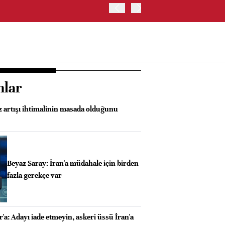
OYAK ÇİMENTO İKİNCİ ÇEY
nlar
iz artışı ihtimalinin masada olduğunu
Beyaz Saray: İran'a müdahale için birden
fazla gerekçe var
a: Adayı iade etmeyin, askeri üssü İran'a