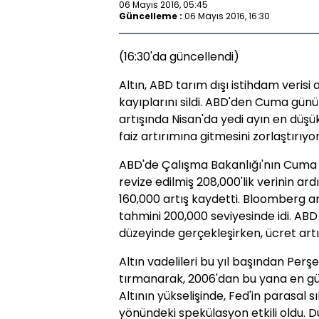
06 Mayıs 2016, 05:45
Güncelleme :
06 Mayıs 2016, 16:30
(16:30'da güncellendi)
Altın, ABD tarım dışı istihdam verisi
kayıplarını sildi. ABD'den Cuma günü 
artışında Nisan'da yedi ayın en düşük 
faiz artırımına gitmesini zorlaştırıyor
ABD'de Çalışma Bakanlığı'nın Cuma
revize edilmiş 208,000'lik verinin ar
160,000 artış kaydetti. Bloomberg 
tahmini 200,000 seviyesinde idi. ABD N
düzeyinde gerçekleşirken, ücret artış
Altın vadelileri bu yıl başından Pe
tırmanarak, 2006'dan bu yana en güçl
Altının yükselişinde, Fed'in parasal
yönündeki spekülasyon etkili oldu. D