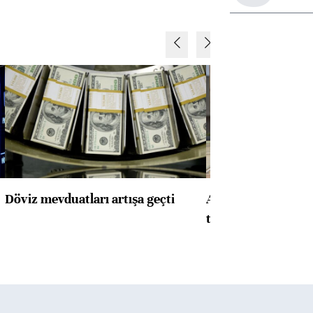
Döviz mevduatları artışa geçti
ABD'de konut başla
toparlandı