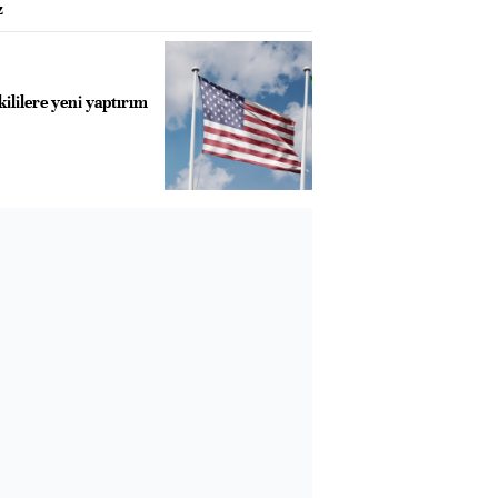
z
kililere yeni yaptırım