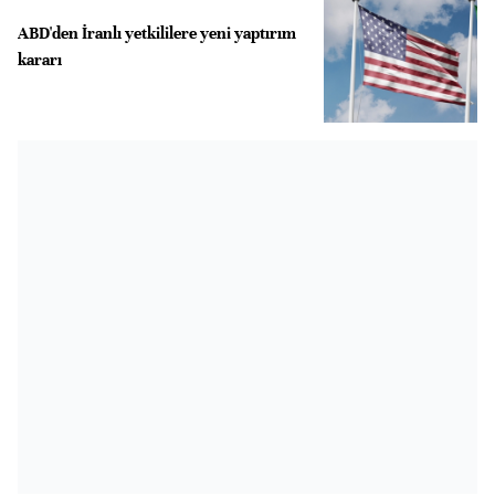
ABD'den İranlı yetkililere yeni yaptırım
kararı