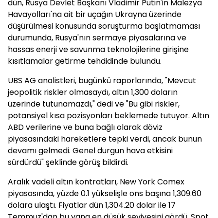
dün, Rusya Devlet Başkanı Vladimir Putin'in Malezya
Havayolları'na ait bir uçağın Ukrayna üzerinde
düşürülmesi konusunda soruşturma başlatmaması
durumunda, Rusya'nın sermaye piyasalarına ve
hassas enerji ve savunma teknolojilerine girişine
kısıtlamalar getirme tehdidinde bulundu.
UBS AG analistleri, bugünkü raporlarında, "Mevcut
jeopolitik riskler olmasaydı, altın 1,300 doların
üzerinde tutunamazdı," dedi ve "Bu gibi riskler,
potansiyel kısa pozisyonları beklemede tutuyor. Altın
ABD verilerine ve buna bağlı olarak döviz
piyasasındaki hareketlere tepki verdi, ancak bunun
devamı gelmedi. Genel durgun hava etkisini
sürdürdü" şeklinde görüş bildirdi.
Aralık vadeli altın kontratları, New York Comex
piyasasında, yüzde 0.1 yükselişle ons başına 1,309.60
dolara ulaştı. Fiyatlar dün 1,304.20 dolar ile 17
Temmuz'dan bu yana en düşük seviyesini gördü. Spot