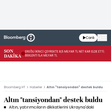
Canlı
SON
EREĞLİ İKİNCİ ÇEYREKTE 8,5 MİLYAR TL NET KAR ELDE ETTİ;
BO
DAKİKA
BEKLENTİ 5,4 MİLYAR TL
YÜ
Bloomberg HT
Haberler
Altın "tansiyondan" destek buldu
Altın "tansiyondan" destek buldu
Altın, yatırımcıların dikkatlerini Ukrayna'daki