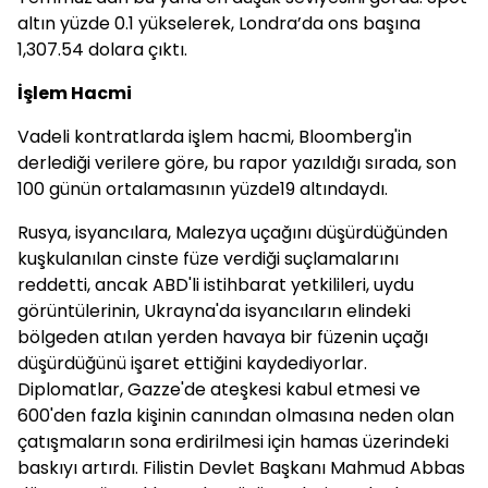
altın yüzde 0.1 yükselerek, Londra’da ons başına
1,307.54 dolara çıktı.
İşlem Hacmi
Vadeli kontratlarda işlem hacmi, Bloomberg'in
derlediği verilere göre, bu rapor yazıldığı sırada, son
100 günün ortalamasının yüzde19 altındaydı.
Rusya, isyancılara, Malezya uçağını düşürdüğünden
kuşkulanılan cinste füze verdiği suçlamalarını
reddetti, ancak ABD'li istihbarat yetkilileri, uydu
görüntülerinin, Ukrayna'da isyancıların elindeki
bölgeden atılan yerden havaya bir füzenin uçağı
düşürdüğünü işaret ettiğini kaydediyorlar.
Diplomatlar, Gazze'de ateşkesi kabul etmesi ve
600'den fazla kişinin canından olmasına neden olan
çatışmaların sona erdirilmesi için hamas üzerindeki
baskıyı artırdı. Filistin Devlet Başkanı Mahmud Abbas