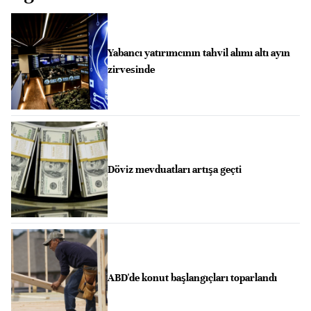
Yabancı yatırımcının tahvil alımı altı ayın
zirvesinde
Döviz mevduatları artışa geçti
ABD'de konut başlangıçları toparlandı