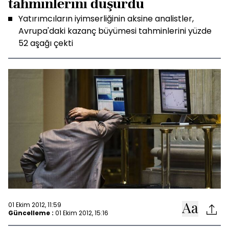
tahminlerini düşürdü
Yatırımcıların iyimserliğinin aksine analistler,
Avrupa'daki kazanç büyümesi tahminlerini yüzde
52 aşağı çekti
01 Ekim 2012, 11:59
Güncelleme :
01 Ekim 2012, 15:16