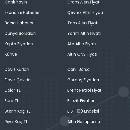
Canlı Yayın
Gram Altın Fiyatı
Ekonomi Haberleri
Çeyrek Altın Fiyatı
Borsa Haberleri
Tam Altın Fiyatı
Dünya Borsaları
Yarım Altın Fiyatı
Kripto Fiyatları
Ata Altın Fiyatı
Künye
Altın ONS Fiyatı
Döviz Kurları
Canlı Borsa
Döviz Çevirici
Gümüş Fiyatları
Dolar TL
Brent Petrol Fiyatı
Euro TL
Bilezik Fiyatları
Sterin Kaç TL
BIST 100 Endeksi
Riyal Kaç TL
Altın Hesaplama