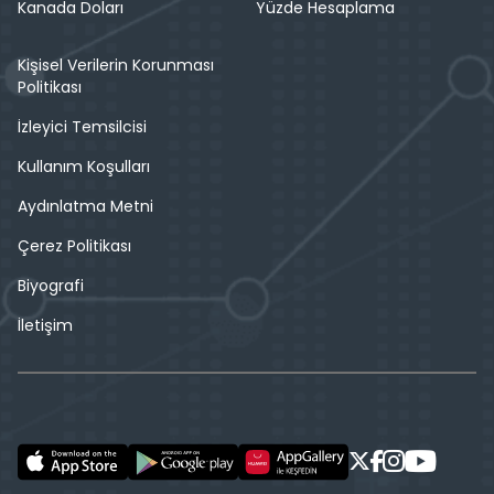
Kanada Doları
Yüzde Hesaplama
Kişisel Verilerin Korunması
Politikası
İzleyici Temsilcisi
Kullanım Koşulları
Aydınlatma Metni
Çerez Politikası
Biyografi
İletişim