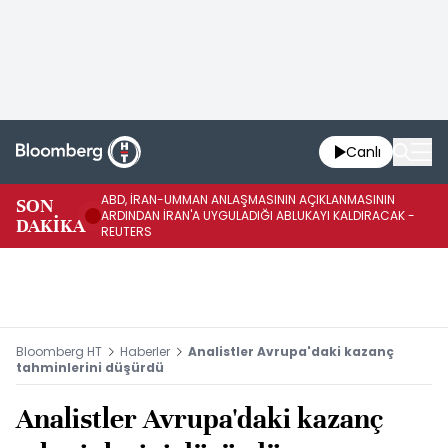
Canlı
ABD, İRAN-UMMAN ANLAŞMASININ AÇIKLANMASININ
AB
SON
ARDINDAN İRAN'A UYGULADIĞI ABLUKAYI KALDIRACAK -
GE
DAKİKA
REUTERS
UY
Bloomberg HT
Haberler
Analistler Avrupa'daki kazanç
tahminlerini düşürdü
Analistler Avrupa'daki kazanç