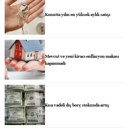
Konutta yılın en yüksek aylık satışı
Mevcut ve yeni kiracı enflasyon makası
kapanmadı
Kısa vadeli dış borç stokunda artış