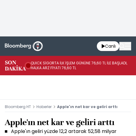
Canlı
SON
QUICK SİGORTA İLK İŞLEM GÜNÜNE 76,60 TL İLE BAŞLADI,
BI
DAKİKA
HALKA ARZ FİYATI 76,60 TL
PU
Bloomberg HT
Haberler
Apple'ın net kar ve geliri arttı
Apple'ın net kar ve geliri arttı
Apple'ın geliri yüzde 12,2 artarak 52,58 milyar