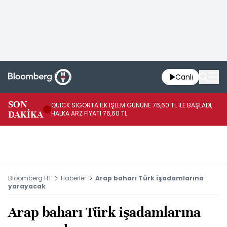
Canlı
SON
QUICK SİGORTA İLK İŞLEM GÜNÜNE 76,60 TL İLE BAŞLADI,
BI
DAKİKA
HALKA ARZ FİYATI 76,60 TL
PU
Bloomberg HT
Haberler
Arap baharı Türk işadamlarına
yarayacak
Arap baharı Türk işadamlarına