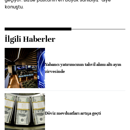
konuştu.
İlgili Haberler
Yabancı yatırımcının tahvil alımı altı ayın
zirvesinde
Döviz mevduatları artışa geçti