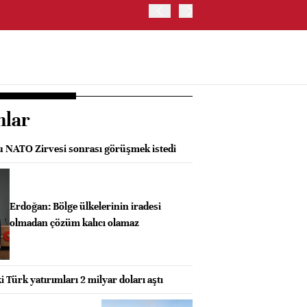
SK HYNIX, GÜNEY KORE'D
YATIRIM YAPACAK- BN
nlar
 NATO Zirvesi sonrası görüşmek istedi
Erdoğan: Bölge ülkelerinin iradesi
olmadan çözüm kalıcı olamaz
i Türk yatırımları 2 milyar doları aştı