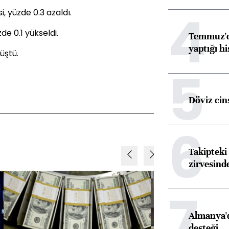
4
 yüzde 0.3 azaldı.
e 0.1 yükseldi.
Temmuz'da
yaptığı hi
üştü.
5
Döviz cins
6
Takipteki 
zirvesind
7
Almanya'd
desteği