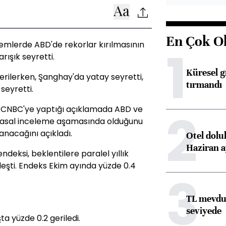
En Çok O
lemlerde ABD'de rekorlar kırılmasının
1
rışık seyretti.
Küresel gı
erilerken, Şanghay'da yatay seyretti,
tırmandı
seyretti.
2
 CNBC'ye yaptığı açıklamada ABD ve
 yasal inceleme aşamasında olduğunu
anacağını açıkladı.
Otel dolu
Haziran a
ndeksi, beklentilere paralel yıllık
eşti. Endeks Ekim ayında yüzde 0.4
3
TL mevdua
seviyede
a yüzde 0.2 geriledi.