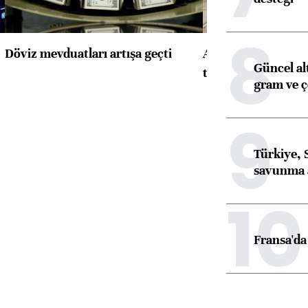
8
Döviz mevduatları artışa geçti
ABD'de konut başla
Güncel al
toparlandı
gram ve ç
9
Türkiye, 
savunma 
10
Fransa'da 