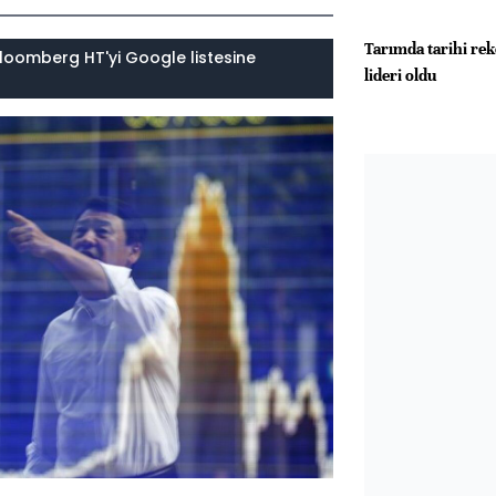
Tarımda tarihi re
loomberg HT'yi Google listesine
lideri oldu