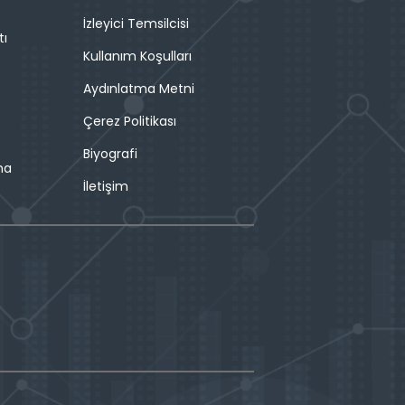
İzleyici Temsilcisi
tı
Kullanım Koşulları
Aydınlatma Metni
Çerez Politikası
Biyografi
ma
İletişim