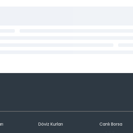
rı
Döviz Kurları
Canlı Borsa