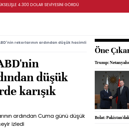
ÜKSELİŞLE 4.300 DOLAR SEVİYESİNİ GÖRDÜ
ABD'nin rekorlarının ardından düşük hacimli
Öne Çıka
 ABD'nin
Trump: Netanyahu
rdından düşük
rde karışık
larının ardından Cuma günü düşük
Bolat: Pakistan'dak
eyir izledi