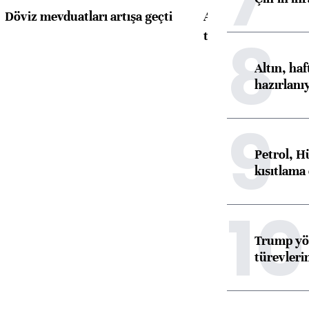
Döviz mevduatları artışa geçti
ABD'de konut başla
8
toparlandı
Altın, ha
hazırlanı
9
Petrol, H
kısıtlama
10
Trump yön
türevleri