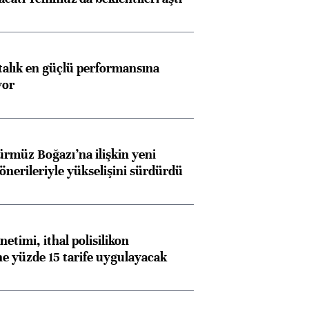
ngıçları
ftalık en güçlü performansına
yor
ürmüz Boğazı’na ilişkin yeni
 önerileriyle yükselişini sürdürdü
etimi, ithal polisilikon
ne yüzde 15 tarife uygulayacak