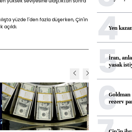
 en yüksek seviyesine ulaştıktan sonra
4
ışta yüzde 1'den fazla düşerken, Çin'in
 açıldı.
Yen kazanç
5
İran, anl
yasak ist
6
Goldman S
rezerv pa
7
Çin’in ih