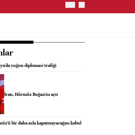
JAPONYA BORSASI'NDA TO
nlar
ya'da yoğun diplomasi trafiği
İran, Hürmüz Boğazı'nı açtı
üz'ü bir daha asla kapatmayacağını kabul