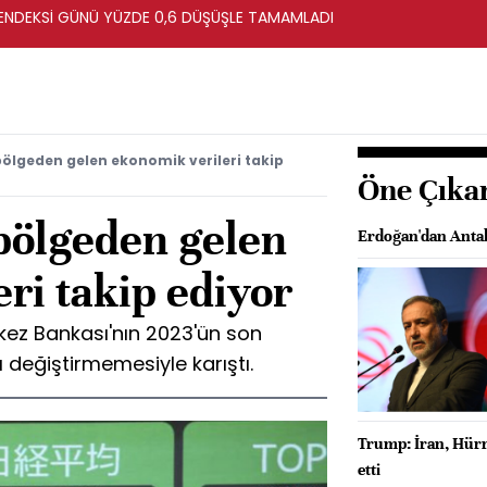
ENDEKSİ GÜNÜ YÜZDE 0,6 DÜŞÜŞLE TAMAMLADI
bölgeden gelen ekonomik verileri takip
Öne Çıka
 bölgeden gelen
Erdoğan'dan Antal
ri takip ediyor
ez Bankası'nın 2023'ün son
ı değiştirmemesiyle karıştı.
Trump: İran, Hürm
etti