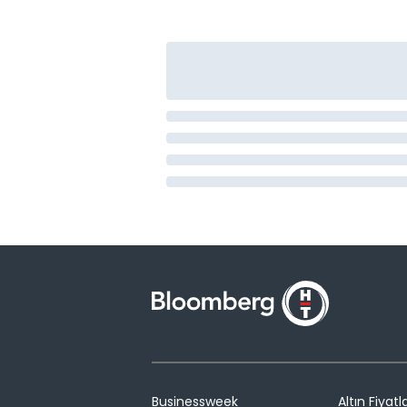
Businessweek
Altın Fiyatla