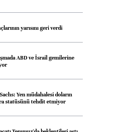
larının yarısını geri verdi
aşmada ABD ve İsrail gemilerine
iyor
Almanya, Commerzbank
Ba
achs: Yen müdahalesi doların
konusunda Unicredit ile
me
ra statüsünü tehdit etmiyor
görüşmelere hazırlanıyor
racatı Temmuz'da beklentileri aştı