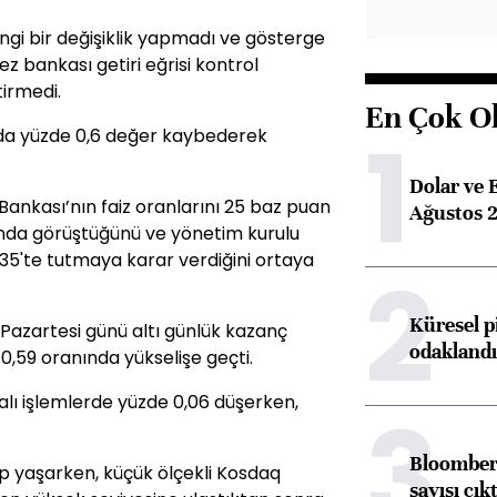
angi bir değişiklik yapmadı ve gösterge
ez bankası getiri eğrisi kontrol
tirmedi.
En Çok O
1
nda yüzde 0,6 değer kaybederek
Dolar ve 
Bankası’nın faiz oranlarını 25 baz puan
Ağustos 2
da görüştüğünü ve yönetim kurulu
,35'te tutmaya karar verdiğini ortaya
2
Küresel p
Pazartesi günü altı günlük kazanç
odaklandı
 0,59 oranında yükselişe geçti.
alı işlemlerde yüzde 0,06 düşerken,
3
Bloomberg
p yaşarken, küçük ölçekli Kosdaq
sayısı çıkt