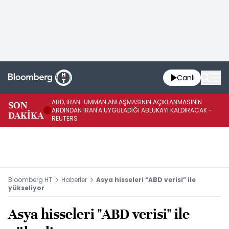
Canlı
ABD, İRAN-UMMAN ANLAŞMASININ AÇIKLANMASININ
AB
SON
ARDINDAN İRAN'A UYGULADIĞI ABLUKAYI KALDIRACAK -
GE
DAKİKA
REUTERS
UY
Bloomberg HT
Haberler
Asya hisseleri “ABD verisi” ile
yükseliyor
Asya hisseleri "ABD verisi" ile