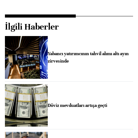
İlgili Haberler
Yabancı yatırımcının tahvil alımı altı ayın
zirvesinde
Döviz mevduatları artışa geçti