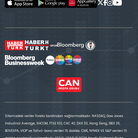
Sitemizdeki veriler Foreks tarafından sağlanmaktadır. NASDAQ, Dow Jones
Industrial Average, SHCOM, FTSE 100, CAC 40, DAX 30, Hang Seng, IBEX 35,
BOVESPA, VİOP ve Tahvil-bono verileri 15 dakika; CME, NYMEX VE S&P verileri 10