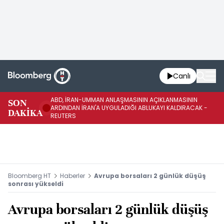
Canlı
ABD, İRAN-UMMAN ANLAŞMASININ AÇIKLANMASININ
AB
SON
ARDINDAN İRAN'A UYGULADIĞI ABLUKAYI KALDIRACAK -
GE
DAKİKA
REUTERS
UY
Bloomberg HT
Haberler
Avrupa borsaları 2 günlük düşüş
sonrası yükseldi
Avrupa borsaları 2 günlük düşüş