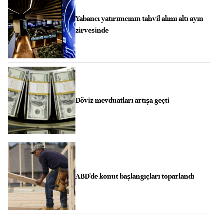
Yabancı yatırımcının tahvil alımı altı ayın
zirvesinde
Döviz mevduatları artışa geçti
ABD'de konut başlangıçları toparlandı