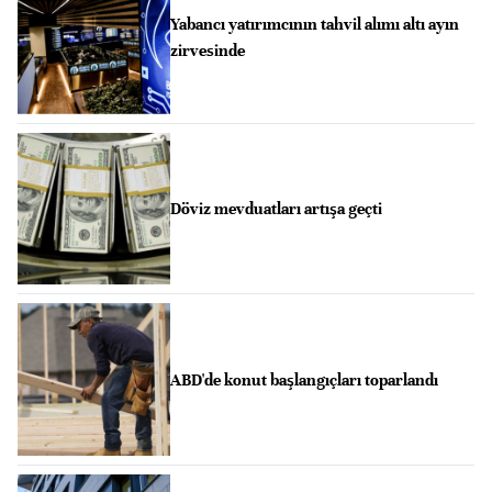
Yabancı yatırımcının tahvil alımı altı ayın
zirvesinde
Döviz mevduatları artışa geçti
ABD'de konut başlangıçları toparlandı