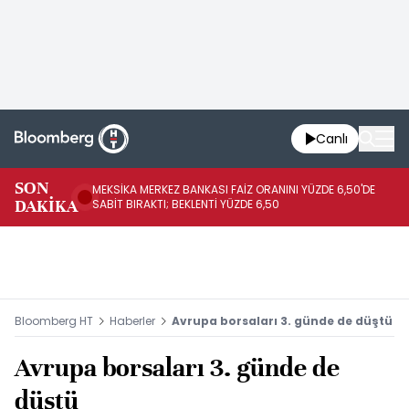
Canlı
SON
MEKSİKA MERKEZ BANKASI FAİZ ORANINI YÜZDE 6,50'DE
OY
DAKİKA
SABİT BIRAKTI; BEKLENTİ YÜZDE 6,50
AÇ
Bloomberg HT
Haberler
Avrupa borsaları 3. günde de düştü
Avrupa borsaları 3. günde de
düştü