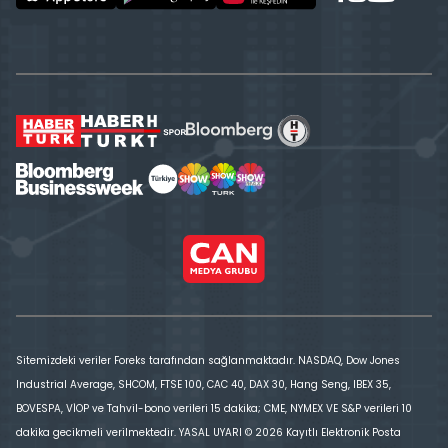
Sitemizdeki veriler Foreks tarafından sağlanmaktadır. NASDAQ, Dow Jones
Industrial Average, SHCOM, FTSE 100, CAC 40, DAX 30, Hang Seng, IBEX 35,
BOVESPA, VİOP ve Tahvil-bono verileri 15 dakika; CME, NYMEX VE S&P verileri 10
dakika gecikmeli verilmektedir. YASAL UYARI © 2026 Kayıtlı Elektronik Posta