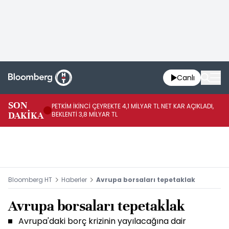
Canlı
SON
PETKİM İKİNCİ ÇEYREKTE 4,1 MİLYAR TL NET KAR AÇIKLADI,
İR
DAKİKA
BEKLENTİ 3,8 MİLYAR TL
UY
Bloomberg HT
Haberler
Avrupa borsaları tepetaklak
Avrupa borsaları tepetaklak
Avrupa'daki borç krizinin yayılacağına dair