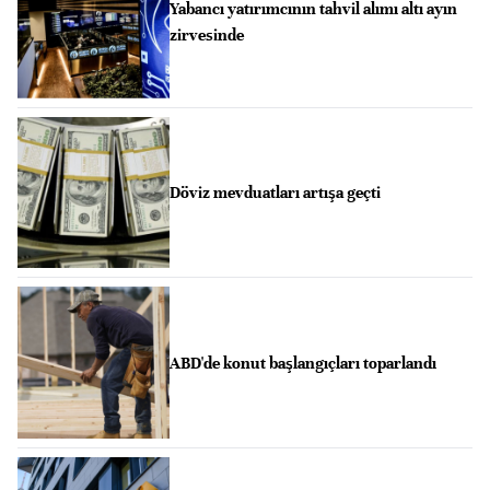
Yabancı yatırımcının tahvil alımı altı ayın
zirvesinde
Döviz mevduatları artışa geçti
ABD'de konut başlangıçları toparlandı