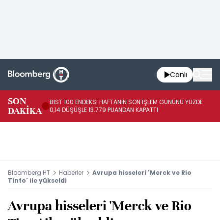
Canlı
SON
BIST 100 ENDEKSİ HAFTANIN SON İŞLEM GÜNÜNÜ YÜZDE
HA
DAKİKA
0,14 DÜŞÜŞLE 13.779 PUANDAN KAPATTI
TL
Bloomberg HT
Haberler
Avrupa hisseleri 'Merck ve Rio
Tinto' ile yükseldi
Avrupa hisseleri 'Merck ve Rio