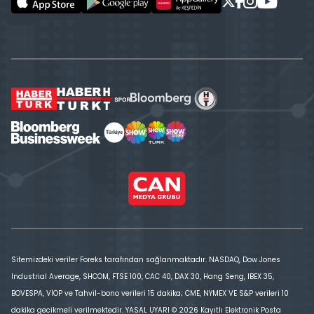
Sitemizdeki veriler Foreks tarafından sağlanmaktadır. NASDAQ, Dow Jones
Industrial Average, SHCOM, FTSE 100, CAC 40, DAX 30, Hang Seng, IBEX 35,
BOVESPA, VİOP ve Tahvil-bono verileri 15 dakika; CME, NYMEX VE S&P verileri 10
dakika gecikmeli verilmektedir. YASAL UYARI © 2026 Kayıtlı Elektronik Posta