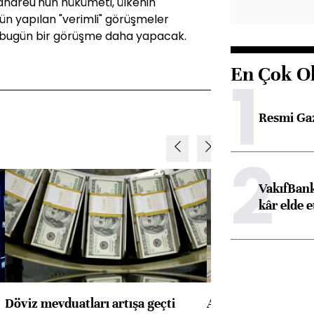
ndreu'nun hükümeti, ülkenin
ün yapılan "verimli" görüşmeler
e bugün bir görüşme daha yapacak.
En Çok O
1
Resmi Ga
2
VakıfBank
kâr elde e
Döviz mevduatları artışa geçti
ABD'de konut başla