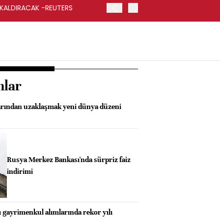
 KALDIRACAK -REUTERS
ABD DIŞİŞLERİ BAKANLIĞI
UYGULANACAK
nlar
arından uzaklaşmak yeni dünya düzeni
Rusya Merkez Bankası'nda sürpriz faiz
indirimi
ı gayrimenkul alımlarında rekor yılı