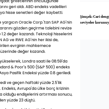
inşaat şirketlerinin öncülüğünde
rını geri aldı. ABD endeks vadelileri
sya hisse senetleri değer kaybetti.
Şimşek: Cari deng
e yargıcın Oracle Corp.'tan SAP AG'nin
seviyeler korunu
arını gözden geçirme talebini revize
.2 değer kazandı. Teknoloji hisselerini
N AG ve RWE AG'nin her ikisi de,
etirilen evrginin mahkemece
 üzerinde değer kazandı.
ükselerek, Londra saati ile 08:59'da
tandard & Poor's 500 (S&P 500) endeks
Asya Pasifik Endeksi yüzde 0.8 geriledi.
di ve geçen haftaki yüzde 2.5'lik
 Endeks, Avrupa'da ülke borç krizinin
 olduğu endişelerini artırması sonucu,
nden yüzde 23 düştü.