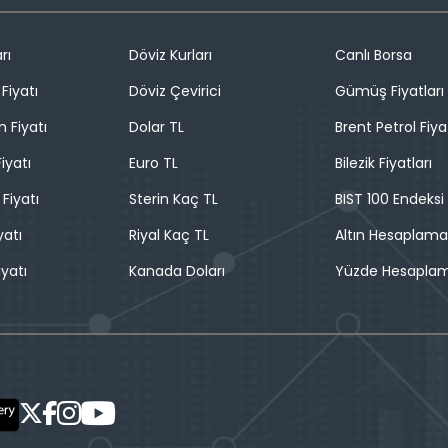
rı
Döviz Kurları
Canlı Borsa
Fiyatı
Döviz Çevirici
Gümüş Fiyatları
n Fiyatı
Dolar TL
Brent Petrol Fiya
iyatı
Euro TL
Bilezik Fiyatları
 Fiyatı
Sterin Kaç TL
BIST 100 Endeksi
yatı
Riyal Kaç TL
Altın Hesaplama
iyatı
Kanada Doları
Yüzde Hesapla