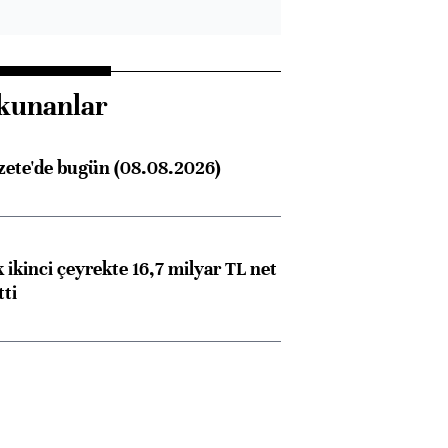
kunanlar
zete'de bugün (08.08.2026)
 ikinci çeyrekte 16,7 milyar TL net
Almanya, Commerzbank
Ba
tti
konusunda Unicredit ile
me
görüşmelere hazırlanıyor
ngıçları