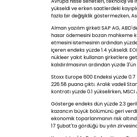
Avrupa hisse senetleri, teknoloji ve 
yükseldi ve erken saatlerdeki kayıpla
fazla bir değişiklik göstermezken, A
Alman yazılım şirketi SAP AG, ABD'd
hasar ödemesini bozan mahkeme kar
etmesini istemesinin ardından yüzde 1
içeren endeks yüzde 1.4 yükseldi. EO
nükleer yakıt kullanan şirketlere g
kalıdırılmasının ardından yüzde 3'ün
Stoxx Europe 600 Endeksi yüzde 0.7 y
226.58 puana çıktı. Aralık vadeli S
kontratı yüzde 0.1 yükselirken, MSCI 
Gösterge endeks dün yüzde 2.3 gerile
kazancın büyük bölümünü geri verdi.
ekonomik toparlanmanın risk altında
17 Şubat'ta gördüğü bu yılın zirvesi