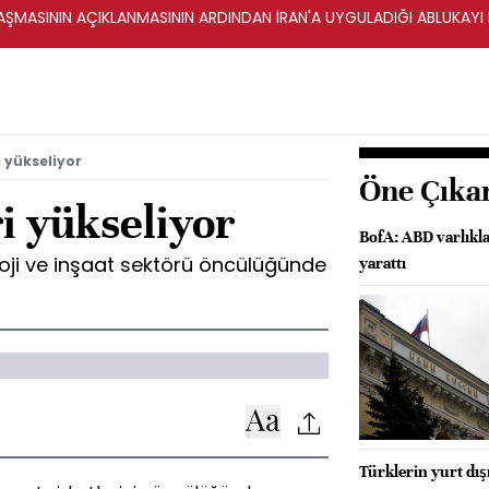
ŞMASININ AÇIKLANMASININ ARDINDAN İRAN'A UYGULADIĞI ABLUKAYI
i yükseliyor
Öne Çıka
i yükseliyor
BofA: ABD varlıkl
loji ve inşaat sektörü öncülüğünde
yarattı
Türklerin yurt dış