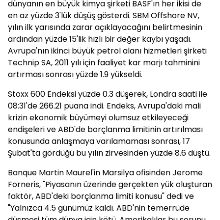
dünyanın en büyük kimya şirketi BASF'ın her ikisi de
en az yüzde 3'lük düşüş gösterdi. SBM Offshore NV,
yılın ilk yarısında zarar açıklayacağını belirtmesinin
ardından yüzde 15'lik hızlı bir değer kaybı yaşadı.
Avrupa'nın ikinci büyük petrol alanı hizmetleri şirketi
Technip SA, 2011 yılı için faaliyet kar marjı tahminini
artırması sonrası yüzde 1.9 yükseldi.
Stoxx 600 Endeksi yüzde 0.3 düşerek, Londra saati ile
08:31'de 266.21 puana indi. Endeks, Avrupa'daki mali
krizin ekonomik büyümeyi olumsuz etkileyeceği
endişeleri ve ABD'de borçlanma limitinin artırılması
konusunda anlaşmaya varılamaması sonrası, 17
Şubat'ta gördüğü bu yılın zirvesinden yüzde 8.6 düştü.
Banque Martin Maurel'in Marsilya ofisinden Jerome
Forneris, "Piyasanın üzerinde gerçekten yük oluşturan
faktör, ABD'deki borçlanma limiti konusu" dedi ve
"Yalnızca 4.5 günümüz kaldı. ABD'nin temerrüde
düşmesi tüm dünya için kötü. Amerikalılar bu sorunu