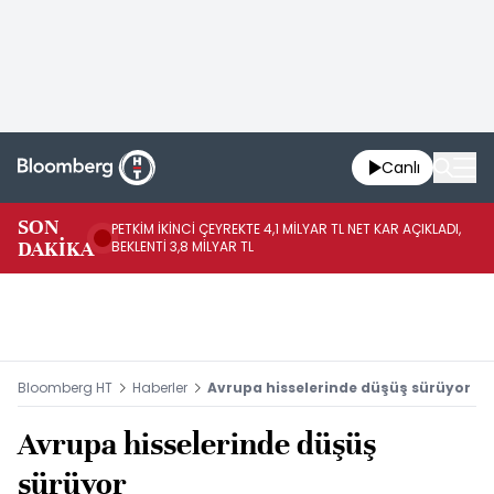
Canlı
SON
PETKİM İKİNCİ ÇEYREKTE 4,1 MİLYAR TL NET KAR AÇIKLADI,
İR
DAKİKA
BEKLENTİ 3,8 MİLYAR TL
UY
Bloomberg HT
Haberler
Avrupa hisselerinde düşüş sürüyor
Avrupa hisselerinde düşüş
sürüyor