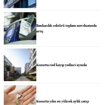
Bankacılık sektörü toplam mevduatında
artış
Konutta reel kayıp yedinci ayında
Konutta yılın en yüksek aylık satışı