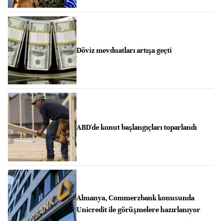
Döviz mevduatları artışa geçti
ABD'de konut başlangıçları toparlandı
Almanya, Commerzbank konusunda
Unicredit ile görüşmelere hazırlanıyor