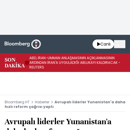
Canlı
ABD, İRAN-UMMAN ANLAŞMASININ AÇIKLANMASININ
AB
SON
ARDINDAN İRAN'A UYGULADIĞI ABLUKAYI KALDIRACAK -
GE
DAKİKA
REUTERS
UY
Bloomberg HT
Haberler
Avrupalı liderler Yunanistan'a daha
hızlı reform çağrısı yaptı
Avrupalı liderler Yunanistan'a