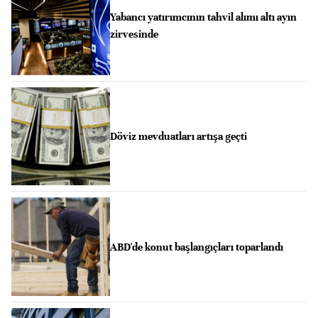
Yabancı yatırımcının tahvil alımı altı ayın
zirvesinde
Döviz mevduatları artışa geçti
ABD'de konut başlangıçları toparlandı