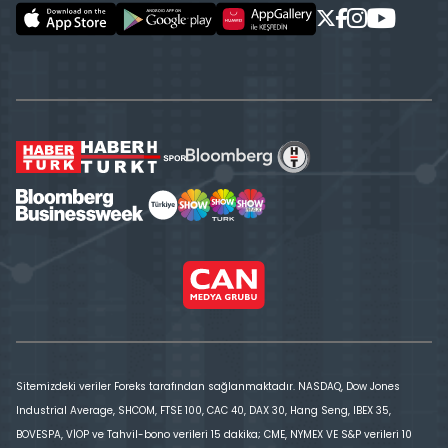
Sitemizdeki veriler Foreks tarafından sağlanmaktadır. NASDAQ, Dow Jones
Industrial Average, SHCOM, FTSE 100, CAC 40, DAX 30, Hang Seng, IBEX 35,
BOVESPA, VİOP ve Tahvil-bono verileri 15 dakika; CME, NYMEX VE S&P verileri 10