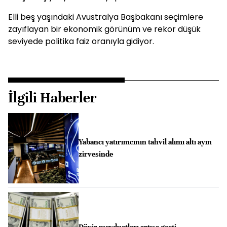
Elli beş yaşındaki Avustralya Başbakanı seçimlere
zayıflayan bir ekonomik görünüm ve rekor düşük
seviyede politika faiz oranıyla gidiyor.
İlgili Haberler
Yabancı yatırımcının tahvil alımı altı ayın
zirvesinde
Döviz mevduatları artışa geçti