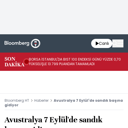
Canlı
SON
BORSA İSTANBUL'DA BIST 100 ENDEKSİ GÜNÜ YÜZDE 0,70
AB
DAKİKA
YÜKSELİŞLE 13.799 PUANDAN TAMAMLADI
AR
Bloomberg HT
Haberler
Avustralya 7 Eylül'de sandık başına
gidiyor
Avustralya 7 Eylül'de sandık