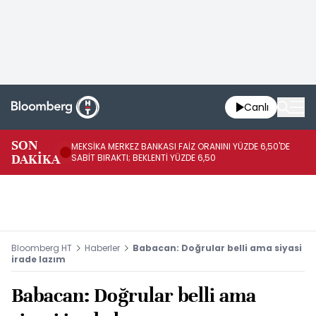
Canlı
SON
MEKSİKA MERKEZ BANKASI FAİZ ORANINI YÜZDE 6,50'DE
OY
DAKİKA
SABİT BIRAKTI; BEKLENTİ YÜZDE 6,50
AÇ
Bloomberg HT
Haberler
Babacan: Doğrular belli ama siyasi
irade lazım
Babacan: Doğrular belli ama