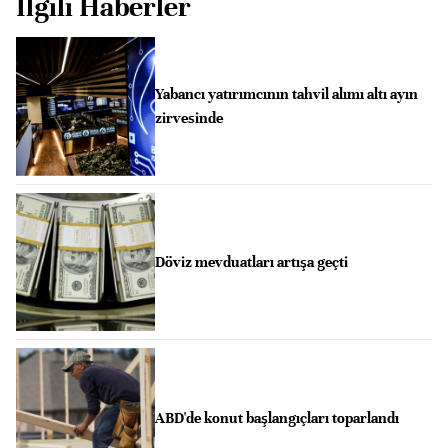
İlgili Haberler
Yabancı yatırımcının tahvil alımı altı ayın
zirvesinde
Döviz mevduatları artışa geçti
ABD'de konut başlangıçları toparlandı