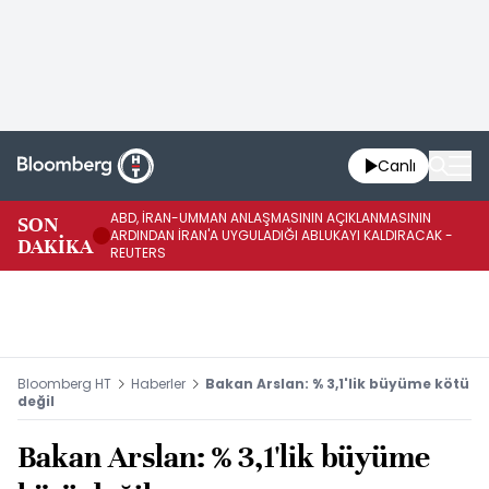
Canlı
ABD, İRAN-UMMAN ANLAŞMASININ AÇIKLANMASININ
AB
SON
ARDINDAN İRAN'A UYGULADIĞI ABLUKAYI KALDIRACAK -
GE
DAKİKA
REUTERS
UY
Bloomberg HT
Haberler
Bakan Arslan: % 3,1'lik büyüme kötü
değil
Bakan Arslan: % 3,1'lik büyüme