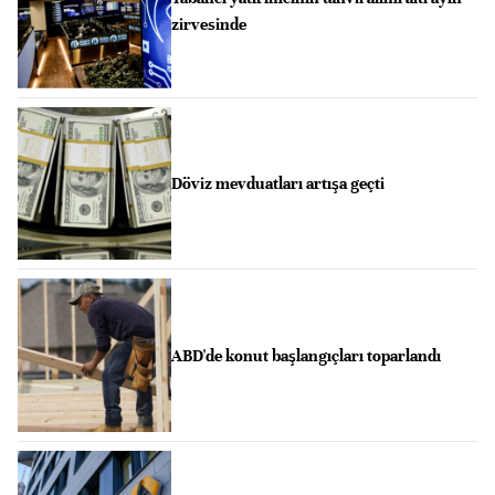
zirvesinde
Döviz mevduatları artışa geçti
ABD'de konut başlangıçları toparlandı