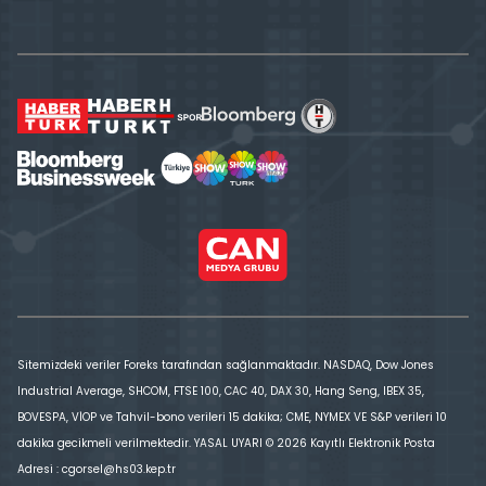
Sitemizdeki veriler Foreks tarafından sağlanmaktadır. NASDAQ, Dow Jones
Industrial Average, SHCOM, FTSE 100, CAC 40, DAX 30, Hang Seng, IBEX 35,
BOVESPA, VİOP ve Tahvil-bono verileri 15 dakika; CME, NYMEX VE S&P verileri 10
dakika gecikmeli verilmektedir. YASAL UYARI © 2026 Kayıtlı Elektronik Posta
Adresi : cgorsel@hs03.kep.tr