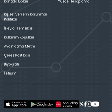
Kanada Doları
Yüzde Hesaplama
Kişisel Verilerin Korunması
Politikası
İzleyici Temsilcisi
Kullanım Koşulları
Aydınlatma Metni
Çerez Politikası
Biyografi
İletişim