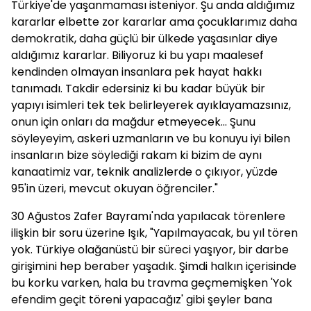
Türkiye'de yaşanmaması isteniyor. Şu anda aldığımız
kararlar elbette zor kararlar ama çocuklarımız daha
demokratik, daha güçlü bir ülkede yaşasınlar diye
aldığımız kararlar. Biliyoruz ki bu yapı maalesef
kendinden olmayan insanlara pek hayat hakkı
tanımadı. Takdir edersiniz ki bu kadar büyük bir
yapıyı isimleri tek tek belirleyerek ayıklayamazsınız,
onun için onları da mağdur etmeyecek... Şunu
söyleyeyim, askeri uzmanların ve bu konuyu iyi bilen
insanların bize söylediği rakam ki bizim de aynı
kanaatimiz var, teknik analizlerde o çıkıyor, yüzde
95'in üzeri, mevcut okuyan öğrenciler."
30 Ağustos Zafer Bayramı'nda yapılacak törenlere
ilişkin bir soru üzerine Işık, "Yapılmayacak, bu yıl tören
yok. Türkiye olağanüstü bir süreci yaşıyor, bir darbe
girişimini hep beraber yaşadık. Şimdi halkın içerisinde
bu korku varken, hala bu travma geçmemişken 'Yok
efendim geçit töreni yapacağız' gibi şeyler bana