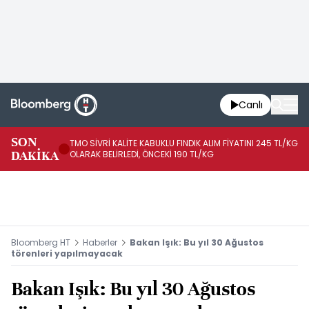
Canlı
SON
TMO SİVRİ KALİTE KABUKLU FINDIK ALIM FİYATINI 245 TL/KG
TM
DAKİKA
OLARAK BELİRLEDİ, ÖNCEKİ 190 TL/KG
TL
Bloomberg HT
Haberler
Bakan Işık: Bu yıl 30 Ağustos
törenleri yapılmayacak
Bakan Işık: Bu yıl 30 Ağustos