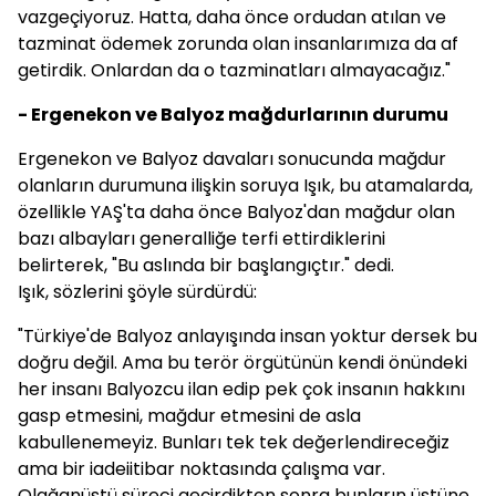
vazgeçiyoruz. Hatta, daha önce ordudan atılan ve
tazminat ödemek zorunda olan insanlarımıza da af
getirdik. Onlardan da o tazminatları almayacağız."
- Ergenekon ve Balyoz mağdurlarının durumu
Ergenekon ve Balyoz davaları sonucunda mağdur
olanların durumuna ilişkin soruya Işık, bu atamalarda,
özellikle YAŞ'ta daha önce Balyoz'dan mağdur olan
bazı albayları generalliğe terfi ettirdiklerini
belirterek, "Bu aslında bir başlangıçtır." dedi.
Işık, sözlerini şöyle sürdürdü:
"Türkiye'de Balyoz anlayışında insan yoktur dersek bu
doğru değil. Ama bu terör örgütünün kendi önündeki
her insanı Balyozcu ilan edip pek çok insanın hakkını
gasp etmesini, mağdur etmesini de asla
kabullenemeyiz. Bunları tek tek değerlendireceğiz
ama bir iadeiitibar noktasında çalışma var.
Olağanüstü süreci geçirdikten sonra bunların üstüne