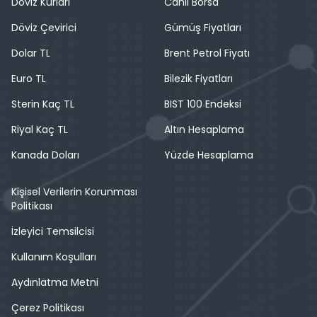
Döviz Kurları
Canlı Borsa
Döviz Çevirici
Gümüş Fiyatları
Dolar TL
Brent Petrol Fiyatı
Euro TL
Bilezik Fiyatları
Sterin Kaç TL
BIST 100 Endeksi
Riyal Kaç TL
Altın Hesaplama
Kanada Doları
Yüzde Hesaplama
Kişisel Verilerin Korunması
Politikası
İzleyici Temsilcisi
Kullanım Koşulları
Aydınlatma Metni
Çerez Politikası