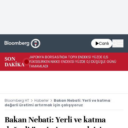
Canlı
JAPONYA BORSASI'NDA TOPIX ENDEKSİ YÜZDE 0,5
SON
Vİ
YÜKSELİRKEN NIKKEI ENDEKSİ YÜZDE 0,1 DÜŞÜŞLE GÜNÜ
DAKİKA
15
TAMAMLADI
Bloomberg HT
Haberler
Bakan Nebati: Yerli ve katma
değerli üretimi artırmak için çalışıyoruz
Bakan Nebati: Yerli ve katma