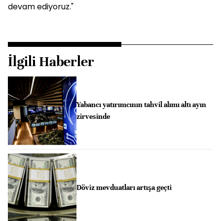
devam ediyoruz."
İlgili Haberler
Yabancı yatırımcının tahvil alımı altı ayın
zirvesinde
Döviz mevduatları artışa geçti