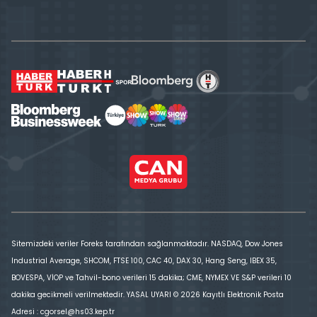
Sitemizdeki veriler Foreks tarafından sağlanmaktadır. NASDAQ, Dow Jones
Industrial Average, SHCOM, FTSE 100, CAC 40, DAX 30, Hang Seng, IBEX 35,
BOVESPA, VİOP ve Tahvil-bono verileri 15 dakika; CME, NYMEX VE S&P verileri 10
dakika gecikmeli verilmektedir. YASAL UYARI © 2026 Kayıtlı Elektronik Posta
Adresi : cgorsel@hs03.kep.tr