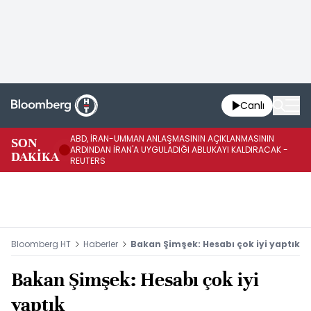
Canlı
ABD, İRAN-UMMAN ANLAŞMASININ AÇIKLANMASININ
AB
SON
ARDINDAN İRAN'A UYGULADIĞI ABLUKAYI KALDIRACAK -
GE
DAKİKA
REUTERS
UY
Bloomberg HT
Haberler
Bakan Şimşek: Hesabı çok iyi yaptık
Bakan Şimşek: Hesabı çok iyi
yaptık