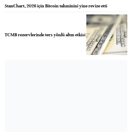
StanChart, 2026 için Bitcoin tahminini yine revize etti
TCMB rezervlerinde ters yönlü altın etkisi