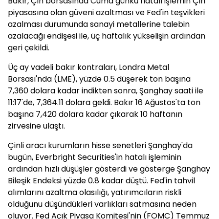
Bakır, Çin borsasında Cuma günkü hatalı işlemin Çin
piyasasına olan güveni azaltması ve Fed'in teşvikleri
azalması durumunda sanayi metallerine talebin
azalacağı endişesi ile, üç haftalık yükselişin ardından
geri çekildi.
Üç ay vadeli bakır kontraları, Londra Metal
Borsası'nda (LME), yüzde 0.5 düşerek ton başına
7,360 dolara kadar indikten sonra, Şanghay saati ile
11:17'de, 7,364.11 dolara geldi. Bakır 16 Ağustos'ta ton
başına 7,420 dolara kadar çıkarak 10 haftanın
zirvesine ulaştı.
Çinli aracı kurumların hisse senetleri Şanghay'da
bugün, Everbright Securities'in hatalı işleminin
ardından hızlı düşüşler gösterdi ve gösterge Şanghay
Bileşik Endeksi yüzde 0.8 kadar düştü. Fed'in tahvil
alımlarını azaltma olasılığı, yatırımcıların riskli
olduğunu düşündükleri varlıkları satmasına neden
oluyor. Fed Açık Piyasa Komitesi'nin (FOMC) Temmuz