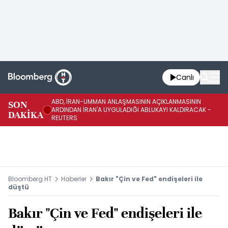
Canlı
ABD, İRAN-UMMAN ANLAŞMASININ AÇIKLANMASININ
AB
SON
ARDINDAN İRAN'A UYGULADIĞI ABLUKAYI KALDIRACAK -
GE
DAKİKA
REUTERS
UY
Bloomberg HT
Haberler
Bakır "Çin ve Fed" endişeleri ile
düştü
Bakır "Çin ve Fed" endişeleri ile