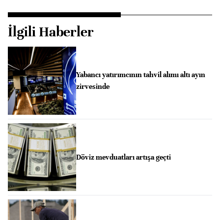
İlgili Haberler
Yabancı yatırımcının tahvil alımı altı ayın
zirvesinde
Döviz mevduatları artışa geçti