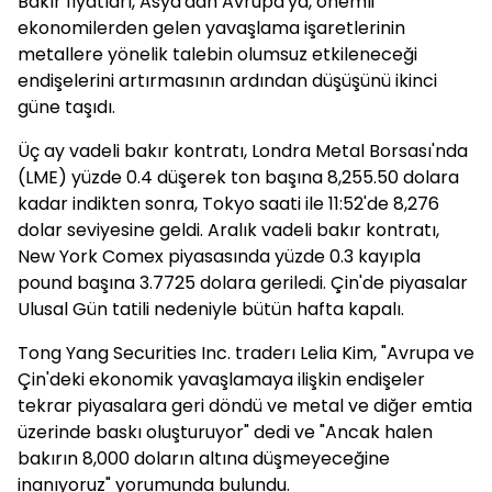
Bakır fiyatları, Asya'dan Avrupa'ya, önemli
ekonomilerden gelen yavaşlama işaretlerinin
metallere yönelik talebin olumsuz etkileneceği
endişelerini artırmasının ardından düşüşünü ikinci
güne taşıdı.
Üç ay vadeli bakır kontratı, Londra Metal Borsası'nda
(LME) yüzde 0.4 düşerek ton başına 8,255.50 dolara
kadar indikten sonra, Tokyo saati ile 11:52'de 8,276
dolar seviyesine geldi. Aralık vadeli bakır kontratı,
New York Comex piyasasında yüzde 0.3 kayıpla
pound başına 3.7725 dolara geriledi. Çin'de piyasalar
Ulusal Gün tatili nedeniyle bütün hafta kapalı.
Tong Yang Securities Inc. traderı Lelia Kim, "Avrupa ve
Çin'deki ekonomik yavaşlamaya ilişkin endişeler
tekrar piyasalara geri döndü ve metal ve diğer emtia
üzerinde baskı oluşturuyor" dedi ve "Ancak halen
bakırın 8,000 doların altına düşmeyeceğine
inanıyoruz" yorumunda bulundu.