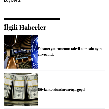
kaybetti.
İlgili Haberler
Yabancı yatırımcının tahvil alımı altı ayın
zirvesinde
Döviz mevduatları artışa geçti