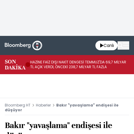
Canlı
SON
HAZİNE FAİZ DIŞI NAKİT DENGESİ TEMMUZ'DA 69,7 MİLYAR
HA
DAKİKA
TL AÇIK VERDİ, ÖNCEKİ 238,7 MİLYAR TL FAZLA
VE
Bloomberg HT
Haberler
Bakır "yavaşlama" endişesi ile
düşüyor
Bakır "yavaşlama" endişesi ile