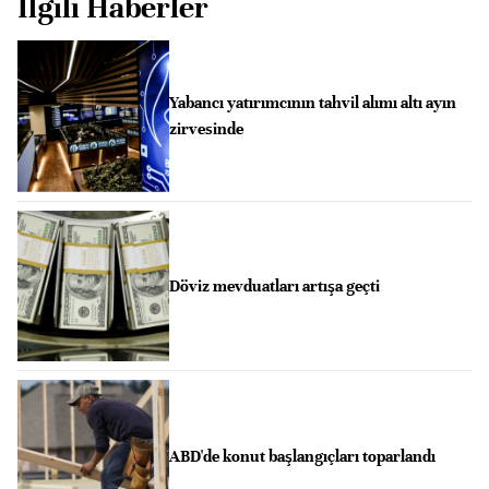
İlgili Haberler
Yabancı yatırımcının tahvil alımı altı ayın
zirvesinde
Döviz mevduatları artışa geçti
ABD'de konut başlangıçları toparlandı