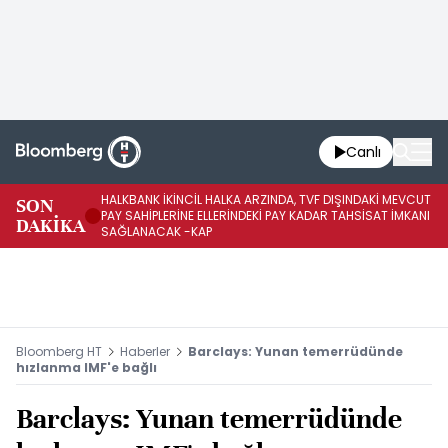
Canlı
HALKBANK İKİNCİL HALKA ARZINDA, TVF DIŞINDAKİ MEVCUT
HA
SON
PAY SAHİPLERİNE ELLERİNDEKİ PAY KADAR TAHSİSAT İMKANI
KO
DAKİKA
SAĞLANACAK -KAP
-K
Bloomberg HT
Haberler
Barclays: Yunan temerrüdünde
hızlanma IMF'e bağlı
Barclays: Yunan temerrüdünde