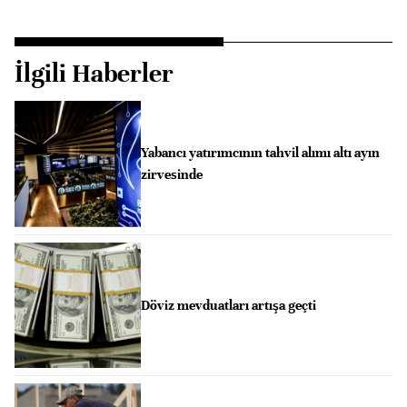
İlgili Haberler
Yabancı yatırımcının tahvil alımı altı ayın
zirvesinde
Döviz mevduatları artışa geçti