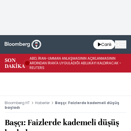
Canlı
ABD, İRAN-UMMAN ANLAŞMASININ AÇIKLANMASININ
AB
SON
ARDINDAN İRAN'A UYGULADIĞI ABLUKAYI KALDIRACAK -
GE
DAKİKA
REUTERS
UY
Bloomberg HT
Haberler
Başçı: Faizlerde kademeli düşüş
başladı
Başçı: Faizlerde kademeli düşüş