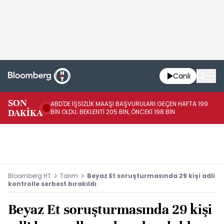
Canlı
SON
ABD'DE İŞSİZLİK MAAŞI BAŞVURULARI GEÇEN HAFTA 199
FE
DAKİKA
BİN OLDU; BEKLENTİ 205 BİN, ÖNCEKİ 198 BİN
İL
Bloomberg HT
Tarım
Beyaz Et soruşturmasında 29 kişi adli
kontrolle serbest bırakıldı
Beyaz Et soruşturmasında 29 kişi