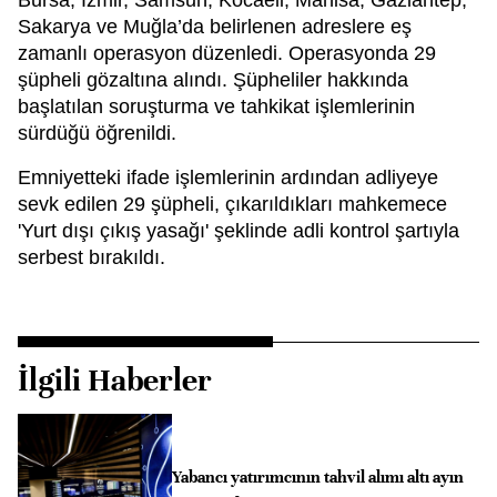
Bursa, İzmir, Samsun, Kocaeli, Manisa, Gaziantep,
Sakarya ve Muğla’da belirlenen adreslere eş
zamanlı operasyon düzenledi. Operasyonda 29
şüpheli gözaltına alındı. Şüpheliler hakkında
başlatılan soruşturma ve tahkikat işlemlerinin
sürdüğü öğrenildi.
Emniyetteki ifade işlemlerinin ardından adliyeye
sevk edilen 29 şüpheli, çıkarıldıkları mahkemece
'Yurt dışı çıkış yasağı' şeklinde adli kontrol şartıyla
serbest bırakıldı.
İlgili Haberler
Yabancı yatırımcının tahvil alımı altı ayın