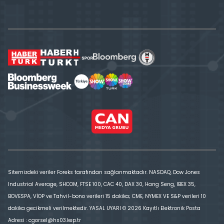
Sitemizdeki veriler Foreks tarafından sağlanmaktadır. NASDAQ, Dow Jones
Industrial Average, SHCOM, FTSE 100, CAC 40, DAX 30, Hang Seng, IBEX 35,
BOVESPA, VİOP ve Tahvil-bono verileri 15 dakika; CME, NYMEX VE S&P verileri 10
dakika gecikmeli verilmektedir. YASAL UYARI © 2026 Kayıtlı Elektronik Posta
Adresi : cgorsel@hs03.kep.tr