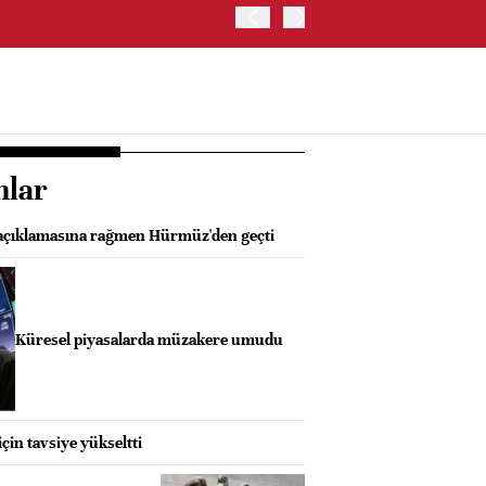
ABD HAZİNE BAKANLIĞI'NIN
nlar
 açıklamasına rağmen Hürmüz'den geçti
Küresel piyasalarda müzakere umudu
için tavsiye yükseltti