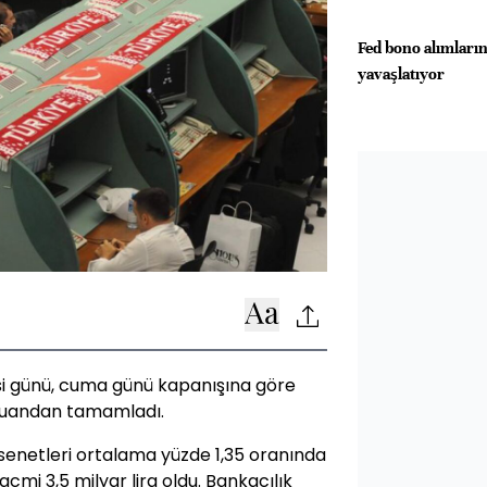
Fed bono alımların
yavaşlatıyor
si günü, cuma günü kapanışına göre
 puandan tamamladı.
 senetleri ortalama yüzde 1,35 oranında
mi 3,5 milyar lira oldu. Bankacılık