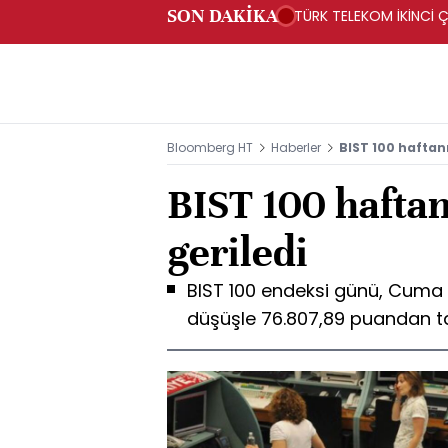
SON DAKİKA
TÜRK TELEKOM İKİNCİ Ç
Bloomberg HT
Haberler
BIST 100 haftan
BIST 100 hafta
geriledi
BIST 100 endeksi günü, Cuma
düşüşle 76.807,89 puandan 