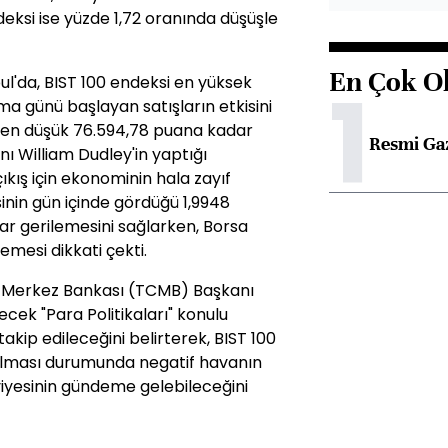
eksi ise yüzde 1,72 oranında düşüşle
En Çok O
1
l'da, BIST 100 endeksi en yüksek
a günü başlayan satışların etkisini
 en düşük 76.594,78 puana kadar
Resmi Ga
ı William Dudley'in yaptığı
ış için ekonominin hala zayıf
inin gün içinde gördüğü 1,9948
ar gerilemesini sağlarken, Borsa
emesi dikkati çekti.
et Merkez Bankası (TCMB) Başkanı
ecek "Para Politikaları" konulu
ip edileceğini belirterek, BIST 100
alması durumunda negatif havanın
eviyesinin gündeme gelebileceğini