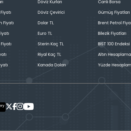
rı
Döviz Kurları
Canlı Borsa
Fiyatı
Döviz Çevirici
Gümüş Fiyatları
n Fiyatı
Dolar TL
Brent Petrol Fiya
iyatı
Euro TL
Bilezik Fiyatları
 Fiyatı
Sterin Kaç TL
BIST 100 Endeksi
yatı
Riyal Kaç TL
Altın Hesaplama
iyatı
Kanada Doları
Yüzde Hesapla