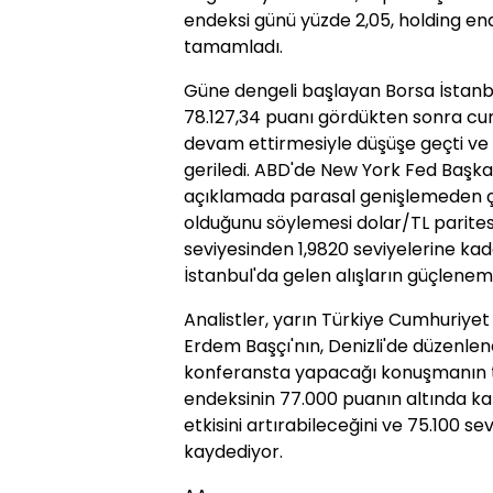
endeksi günü yüzde 2,05, holding end
tamamladı.
Güne dengeli başlayan Borsa İstanbu
78.127,34 puanı gördükten sonra cum
devam ettirmesiyle düşüşe geçti ve
geriledi. ABD'de New York Fed Başkan
açıklamada parasal genişlemeden çık
olduğunu söylemesi dolar/TL parites
seviyesinden 1,9820 seviyelerine kad
İstanbul'da gelen alışların güçlenem
Analistler, yarın Türkiye Cumhuriy
Erdem Başçı'nın, Denizli'de düzenlen
konferansta yapacağı konuşmanın tak
endeksinin 77.000 puanın altında k
etkisini artırabileceğini ve 75.100 s
kaydediyor.