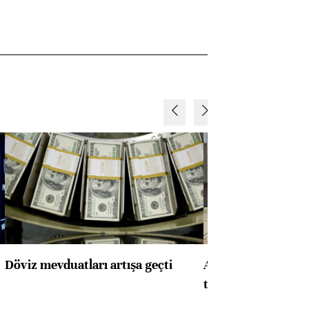
Döviz mevduatları artışa geçti
ABD'de konut başla
toparlandı