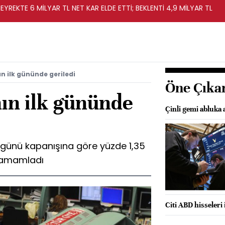
EYREKTE 6 MİLYAR TL NET KAR ELDE ETTİ; BEKLENTİ 4,9 MİLYAR TL
ın ilk gününde geriledi
Öne Çıka
nın ilk gününde
Çinli gemi abluka
 günü kapanışına göre yüzde 1,35
tamamladı
Citi ABD hisseleri 