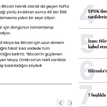
4
 Bitcoin teknik olarak da geçen hafta
EPDK'dan 
ağı yönlü kırdıktan sonra 46 bin 566
tarifeleri
amasına yakın bir seyir izliyor.
alar için döngünün tamamlanıp
5
diyor.
İran: Hür
d Moya ise Bitcoin için uzun dönem
kabul etm
ğini fakat kısa vadede tüm
tiğini belirtti. “Bitcoin’in güçlenen
6
yen Moya, Omikron’un riskli varlıklar
şi baskıladığını söyledi.
Hürmüz'de
7
7 başlıkla