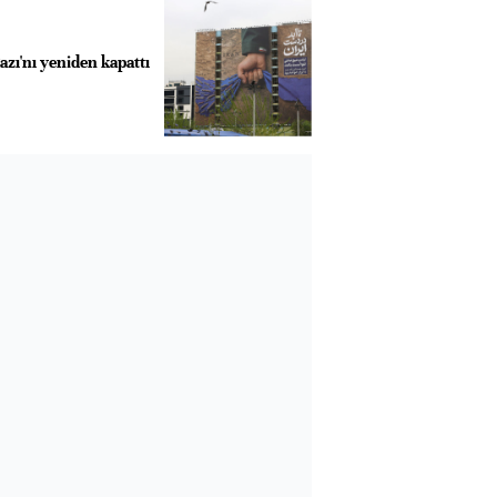
zı'nı yeniden kapattı