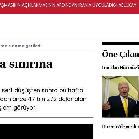
ŞMASININ AÇIKLANMASININ ARDINDAN İRAN'A UYGULADIĞI ABLUKAYI
ma sınırına geriledi
Öne Çıka
a sınırına
İran'dan Hürmüz'ü
 sert düşüşten sonra bu hafta
dan önce 47 bin 272 dolar olan
işlem görüyor.
Hürmüz'de gerilim: