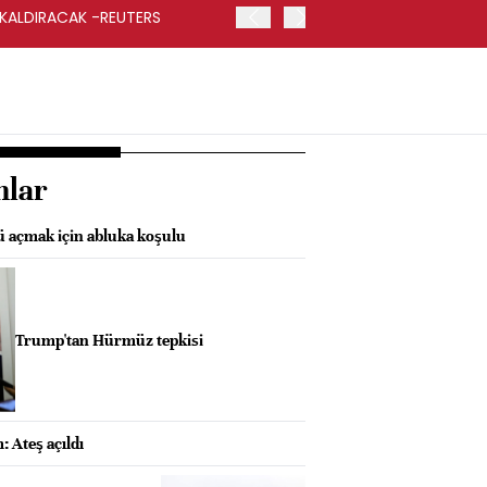
 KALDIRACAK -REUTERS
ABD DIŞİŞLERİ BAKANLIĞI
UYGULANACAK
nlar
 açmak için abluka koşulu
Trump'tan Hürmüz tepkisi
 Ateş açıldı