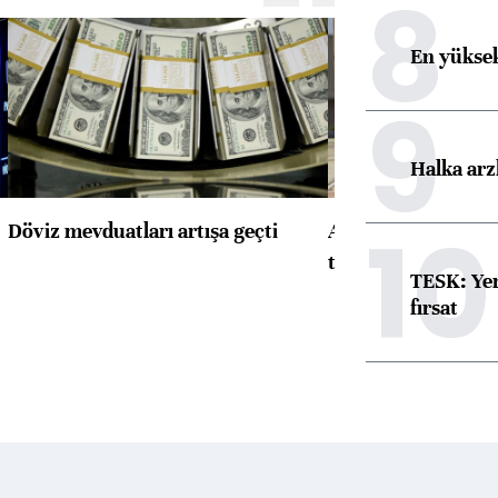
8
En yüksek
9
Halka arz
10
Döviz mevduatları artışa geçti
ABD'de konut başla
toparlandı
TESK: Yen
fırsat