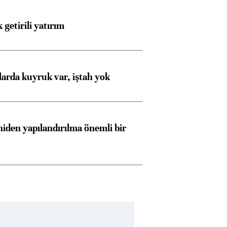
Almanya, Commerzbank
Ba
 getirili yatırım
konusunda Unicredit ile
me
görüşmelere hazırlanıyor
larda kuyruk var, iştah yok
ngıçları
iden yapılandırılma önemli bir