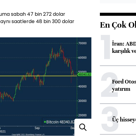
 cuma sabah 47 bin 272 dolar
 aynı saatlerde 48 bin 300 dolar
En Çok O
1
İran: ABD 
karşılık v
2
Ford Otos
yatırım
3
Üç hisseye