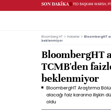
SON DAKİKA
FED BAŞKANI WARSH, PİY
Bloomberg HT
Haberler
BloombergHT an
beklenmiyor
BloombergHT a
TCMB'den faizl
beklenmiyor
BloombergHT Araştırma Bölü
alacağı faiz kararına ilişkin d
oldu