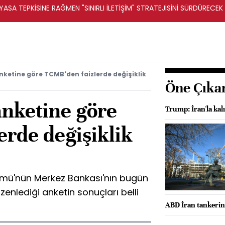
ASA TEPKİSİNE RAĞMEN "SINIRLI İLETİŞİM" STRATEJİSİNİ SÜRDÜRECEK 
ketine göre TCMB'den faizlerde değişiklik
Öne Çıka
nketine göre
Trump: İran'la kal
erde değişiklik
mü'nün Merkez Bankası'nın bugün
üzenlediği anketin sonuçları belli
ABD İran tankerin