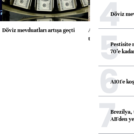
4
Döviz mev
5
Döviz mevduatları artışa geçti
ABD'de konut başla
toparlandı
Pestisite
70’e kadar
6
A101'e ko
7
Brezilya, 
AB'den yeş