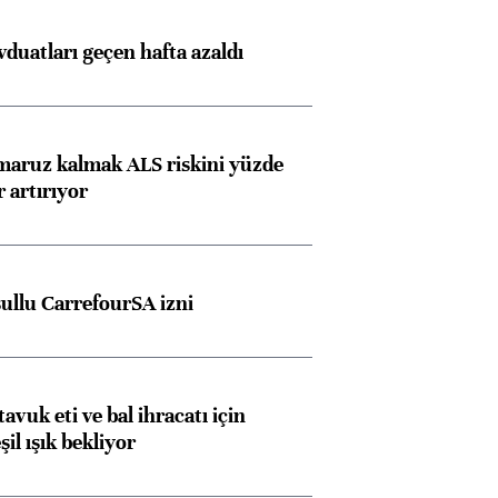
duatları geçen hafta azaldı
ngıçları
 maruz kalmak ALS riskini yüzde
 artırıyor
şullu CarrefourSA izni
tavuk eti ve bal ihracatı için
il ışık bekliyor