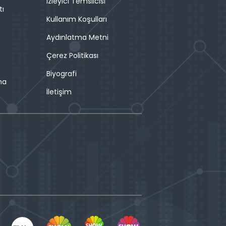
İzleyici Temsilcisi
tı
Kullanım Koşulları
Aydınlatma Metni
Çerez Politikası
Biyografi
ma
İletişim