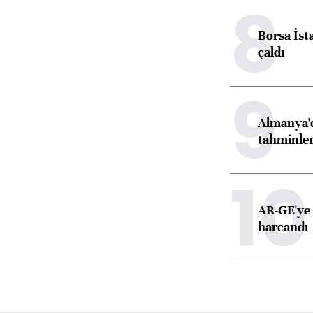
8
Borsa İst
çaldı
9
Almanya'd
tahminler
10
AR-GE'ye 
harcandı