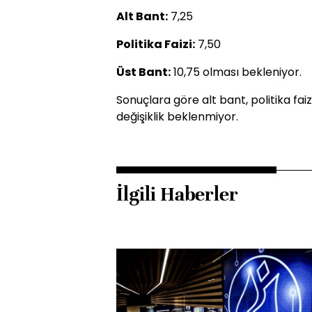
Alt Bant:
7,25
Politika Faizi:
7,50
Üst Bant:
10,75 olması bekleniyor.
Sonuçlara göre alt bant, politika fai
değişiklik beklenmiyor.
İlgili Haberler