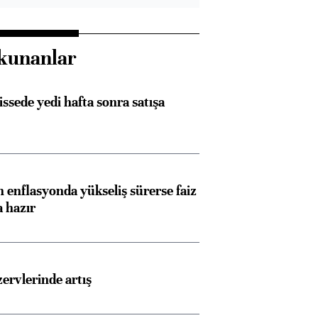
kunanlar
issede yedi hafta sonra satışa
 enflasyonda yükseliş sürerse faiz
a hazır
Almanya, Commerzbank
Ba
rvlerinde artış
konusunda Unicredit ile
me
görüşmelere hazırlanıyor