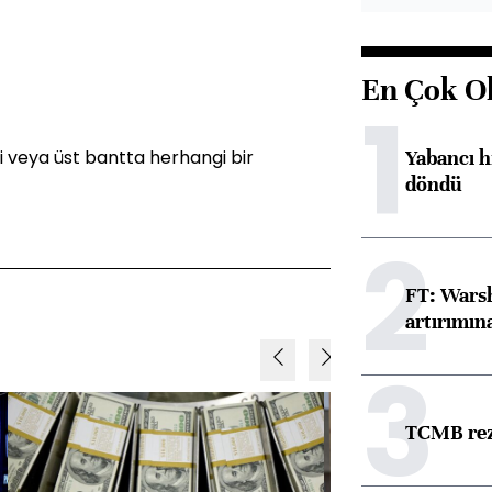
En Çok O
1
Yabancı h
zi veya üst bantta herhangi bir
döndü
2
FT: Warsh
artırımın
3
TCMB reze