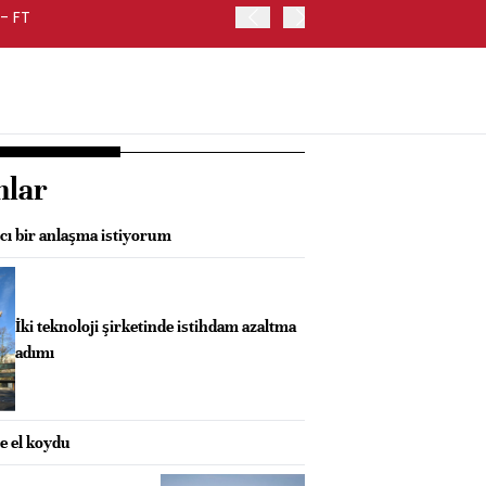
- FT
FED BAŞKANI WARSH, ENF
nlar
ıcı bir anlaşma istiyorum
İki teknoloji şirketinde istihdam azaltma
adımı
e el koydu