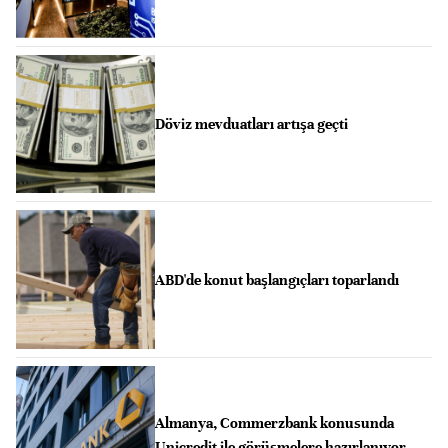
Döviz mevduatları artışa geçti
ABD'de konut başlangıçları toparlandı
Almanya, Commerzbank konusunda
Unicredit ile görüşmelere hazırlanıyor