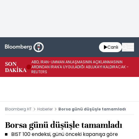
Canlı
ABD, İRAN-UMMAN ANLAŞMASININ AÇIKLANMASININ
AB
SON
ARDINDAN İRAN'A UYGULADIĞI ABLUKAYI KALDIRACAK -
GE
DAKİKA
REUTERS
UY
Bloomberg HT
Haberler
Borsa günü düşüşle tamamladı
Borsa günü düşüşle tamamladı
BIST 100 endeksi, günü önceki kapanışa göre