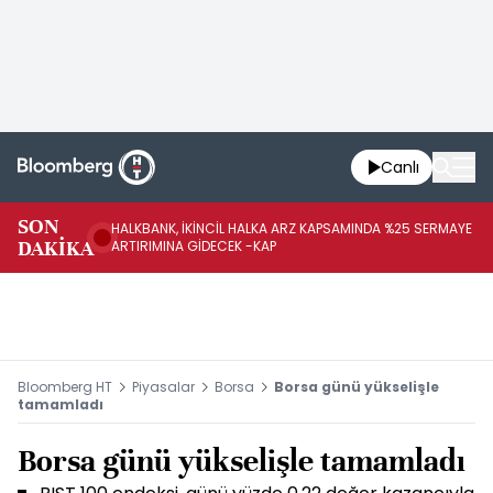
Canlı
SON
HALKBANK, İKİNCİL HALKA ARZ KAPSAMINDA %25 SERMAYE
HA
DAKİKA
ARTIRIMINA GİDECEK -KAP
YE
Bloomberg HT
Piyasalar
Borsa
Borsa günü yükselişle
tamamladı
Borsa günü yükselişle tamamladı