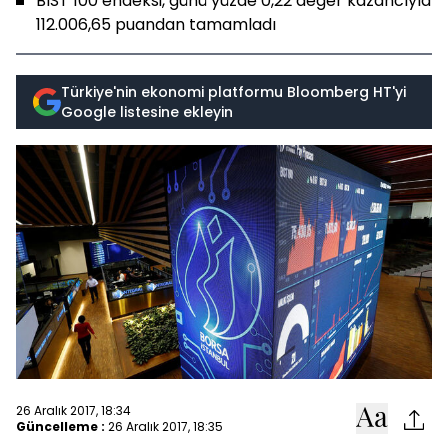
BIST 100 endeksi, günü yüzde 0,22 değer kazancıyla
112.006,65 puandan tamamladı
Türkiye'nin ekonomi platformu Bloomberg HT'yi
Google listesine ekleyin
26 Aralık 2017, 18:34
Güncelleme :
26 Aralık 2017, 18:35