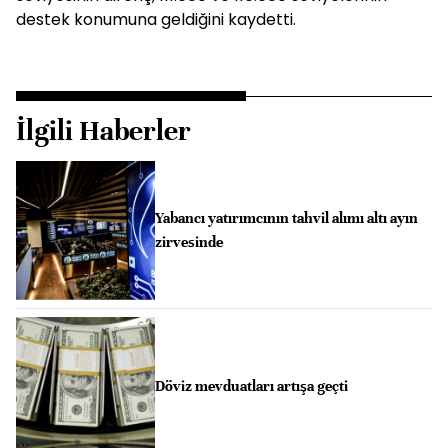
destek konumuna geldiğini kaydetti.
İlgili Haberler
Yabancı yatırımcının tahvil alımı altı ayın
zirvesinde
Döviz mevduatları artışa geçti