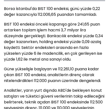
Borsa İstanbul'da BIST 100 endeksi, günü yüzde 0,22
değer kazancıyla 112.006,65 puandan tamamladı.
BIST 100 endeksi önceki kapanışa göre 241,65 puan
artarken toplam işlem hacmi 3,7 milyar lira
düzeyinde gerçekleşti. Bankacılık endeksi yüzde 0,34
değer kazanırken, holding endeksi yüzde 0,09 azalış
kaydetti. Sektör endeksleri arasında en fazla
yükselen yüzde 6 ile madencilik, en çok gerileyen ise
yüzde 1,62 ile metal ana sanayi oldu.
Güne yükselişle başlayan ve 112.261,10 puana kadar
çıkan BIST 100 endeksi, analistlerin direnç olarak
nitelendirdikleri 112.000 puanın üzerinde dengelendi.
Analistler, yarın yurt dışında ABD'de bekleyen konut
satışları ve tüketici güveni verilerinin takip edileceğini
belirterek, teknik açıdan BIST 100 endeksinde 112.500
seviyesinin direnç, 111.000 ve 110.000 seviyelerinin