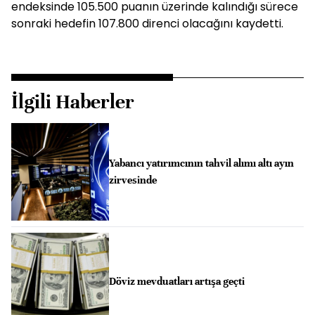
endeksinde 105.500 puanın üzerinde kalındığı sürece
sonraki hedefin 107.800 direnci olacağını kaydetti.
İlgili Haberler
Yabancı yatırımcının tahvil alımı altı ayın
zirvesinde
Döviz mevduatları artışa geçti