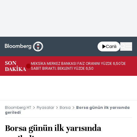
Canlı
SON
MEKSİKA MERKEZ BANKASI FAİZ ORANINI YÜZDE 6,50'DE
OY
DAKİKA
SABİT BIRAKTI; BEKLENTİ YÜZDE 6,50
AÇ
Bloomberg HT
Piyasalar
Borsa
Borsa günün ilk yarısında
geriledi
Borsa günün ilk yarısında