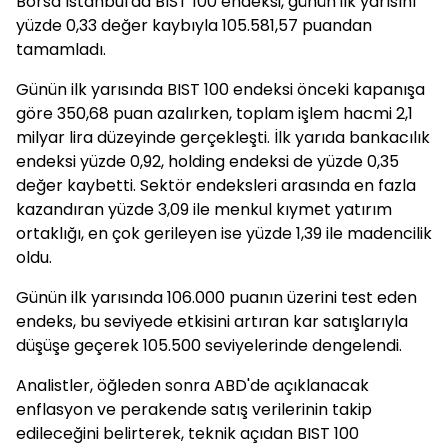
Borsa İstanbul'da BIST 100 endeksi, günün ilk yarısını
yüzde 0,33 değer kaybıyla 105.581,57 puandan
tamamladı.
Günün ilk yarısında BIST 100 endeksi önceki kapanışa
göre 350,68 puan azalırken, toplam işlem hacmi 2,1
milyar lira düzeyinde gerçekleşti. İlk yarıda bankacılık
endeksi yüzde 0,92, holding endeksi de yüzde 0,35
değer kaybetti. Sektör endeksleri arasında en fazla
kazandıran yüzde 3,09 ile menkul kıymet yatırım
ortaklığı, en çok gerileyen ise yüzde 1,39 ile madencilik
oldu.
Günün ilk yarısında 106.000 puanın üzerini test eden
endeks, bu seviyede etkisini artıran kar satışlarıyla
düşüşe geçerek 105.500 seviyelerinde dengelendi.
Analistler, öğleden sonra ABD'de açıklanacak
enflasyon ve perakende satış verilerinin takip
edileceğini belirterek, teknik açıdan BIST 100