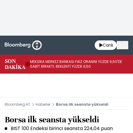
Canlı
SON
MEKSİKA MERKEZ BANKASI FAİZ ORANINI YÜZDE 6,50'DE
OY
DAKİKA
SABİT BIRAKTI; BEKLENTİ YÜZDE 6,50
AÇ
Bloomberg HT
Haberler
Borsa ilk seansta yükseldi
Borsa ilk seansta yükseldi
BIST 100 Endeksi birinci seansta 224,04 puan