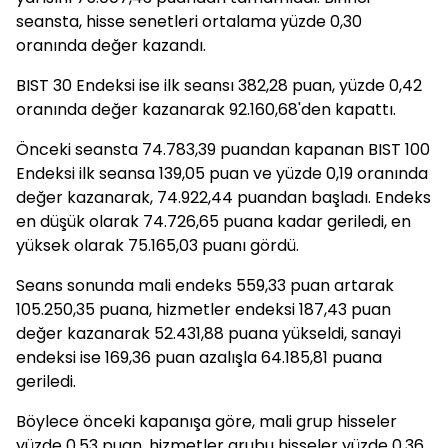
seansta, hisse senetleri ortalama yüzde 0,30
oranında değer kazandı.
BIST 30 Endeksi ise ilk seansı 382,28 puan, yüzde 0,42
oranında değer kazanarak 92.160,68'den kapattı.
Önceki seansta 74.783,39 puandan kapanan BIST 100
Endeksi ilk seansa 139,05 puan ve yüzde 0,19 oranında
değer kazanarak, 74.922,44 puandan başladı. Endeks
en düşük olarak 74.726,65 puana kadar geriledi, en
yüksek olarak 75.165,03 puanı gördü.
Seans sonunda mali endeks 559,33 puan artarak
105.250,35 puana, hizmetler endeksi 187,43 puan
değer kazanarak 52.431,88 puana yükseldi, sanayi
endeksi ise 169,36 puan azalışla 64.185,81 puana
geriledi.
Böylece önceki kapanışa göre, mali grup hisseler
yüzde 0,53 puan, hizmetler grubu hisseler yüzde 0,36