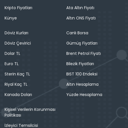
Kripto Fiyatları
Ata Altın Fiyatı
Künye
Altın ONS Fiyatı
Döviz Kurları
Canlı Borsa
Döviz Çevirici
Gümüş Fiyatları
Dolar TL
Brent Petrol Fiyatı
Euro TL
Bilezik Fiyatları
Sterin Kaç TL
BIST 100 Endeksi
Riyal Kaç TL
Altın Hesaplama
Kanada Doları
Yüzde Hesaplama
Kişisel Verilerin Korunması
Politikası
İzleyici Temsilcisi