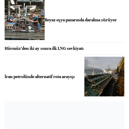
Beyaz eşya pazarında daralma sürüyor
Hürmüz’den iki ay sonra ilk LNG sevkiyatı
İran petrolünde alternatif rota arayışı